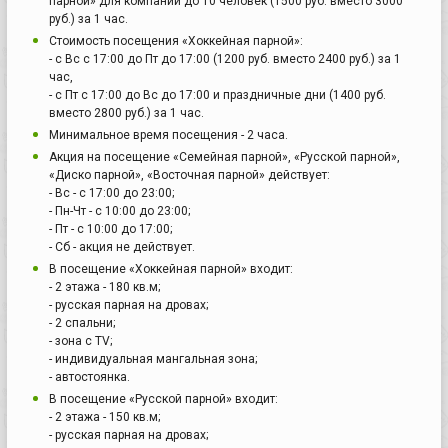
парной» для компании до 10 человек (1500 руб. вместо 3000
руб.) за 1 час.
Стоимость посещения «Хоккейная парной»:
- с Вс с 17:00 до Пт до 17:00 (1200 руб. вместо 2400 руб.) за 1
час,
- с Пт с 17:00 до Вс до 17:00 и праздничные дни (1400 руб.
вместо 2800 руб.) за 1 час.
Минимальное время посещения - 2 часа.
Акция на посещение «Семейная парной», «Русской парной»,
«Диско парной», «Восточная парной» действует:
- Вс - с 17:00 до 23:00;
- Пн-Чт - с 10:00 до 23:00;
- Пт - с 10:00 до 17:00;
- Сб - акция не действует.
В посещение «Хоккейная парной» входит:
- 2 этажа - 180 кв.м;
- русская парная на дровах;
- 2 спальни;
- зона с TV;
- индивидуальная мангальная зона;
- автостоянка.
В посещение «Русской парной» входит:
- 2 этажа - 150 кв.м;
- русская парная на дровах;