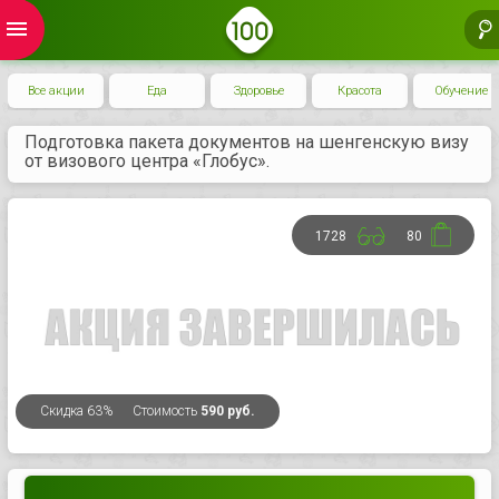
menu
Все акции
Еда
Здоровье
Красота
Обучение
Подготовка пакета документов на шенгенскую визу
от визового центра «Глобус».
1728
80
Скидка
63%
Стоимость
590 руб.