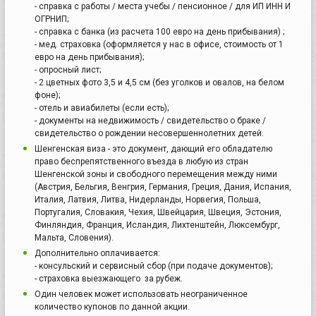
- справка с работы / места учебы / пенсионное / для ИП ИНН И
ОГРНИП;
- справка с банка (из расчета 100 евро на день прибывания) ;
- мед. страховка (оформляется у нас в офисе, стоимость от 1
евро на день прибывания);
- опросный лист;
- 2 цветных фото 3,5 и 4,5 см (без уголков и овалов, на белом
фоне);
- отель и авиабилеты (если есть);
- документы на недвижимость / свидетельство о браке /
свидетельство о рождении несовершеннолетних детей.
Шенгенская виза - это документ, дающий его обладателю
право беспрепятственного въезда в любую из стран
Шенгенской зоны и свободного перемещения между ними
(Австрия, Бельгия, Венгрия, Германия, Греция, Дания, Испания,
Италия, Латвия, Литва, Нидерланды, Норвегия, Польша,
Португалия, Словакия, Чехия, Швейцария, Швеция, Эстония,
Финляндия, Франция, Исландия, Лихтенштейн, Люксембург,
Мальта, Словения).
Дополнительно оплачивается:
- консульский и сервисный сбор (при подаче документов);
- страховка выезжающего за рубеж.
Один человек может использовать неограниченное
количество купонов по данной акции.