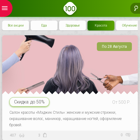
menu
Все акции
Еда
Здоровье
Красота
Обучение
По 28 Августа
Скидка:
до 50%
От 500 Р.
Салон красоты «Мэджик Стиль»: женские и мужские стрижки,
окрашивание волос, маникюр, наращивание ногтей, оформление
бровей.
0
407
3