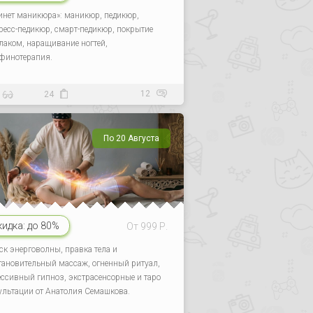
инет маникюра»: маникюр, педикюр,
ресс-педикюр, смарт-педикюр, покрытие
-лаком, наращивание ногтей,
финотерапия.
12
24
По 20 Августа
кидка:
до 80%
От 999 Р.
ск энерговолны, правка тела и
тановительный массаж, огненный ритуал,
ессивный гипноз, экстрасенсорные и таро
ультации от Анатолия Семашкова.