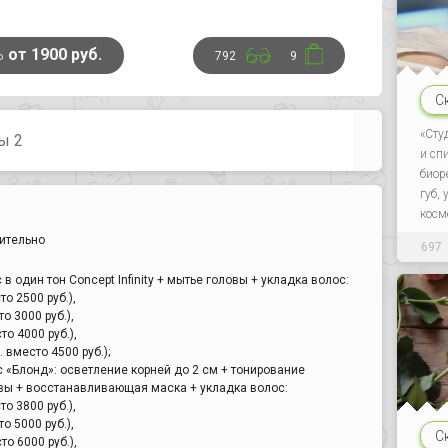
ь
от 1900 руб.
792
9
С
«Сту
ы 2
и сп
биор
губ,
косм
чительно
697
 один тон Concept Infinity + мытье головы + укладка волос:
то 2500 руб.),
о 3000 руб.),
то 4000 руб.),
 вместо 4500 руб.);
 «Блонд»: осветление корней до 2 см + тонирование
ловы + восстанавливающая маска + укладка волос:
то 3800 руб.),
о 5000 руб.),
С
то 6000 руб.),