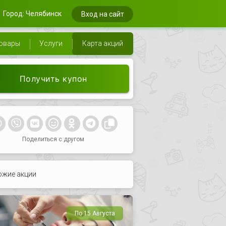
Город: Челябинск
Вход на сайт
овары
Услуги
Карта акций
Получить купон
Поделиться с другом
ожие акции
По 15 Августа