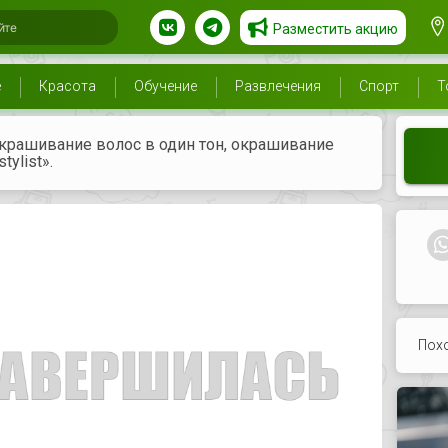
Разместить акцию
е
Красота
Обучение
Развлечения
Спорт
Т
крашивание волос в один тон, окрашивание
tylist».
Пох