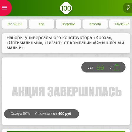
menu
Все акции
Еда
Здоровье
Красота
Обучение
Наборы универсального конструктора «Кроха»,
«Оптимальный», «Гигант» от компании «Смышлёный
малый».
527
0
Скидка
50%
Стоимость
от 400 руб.