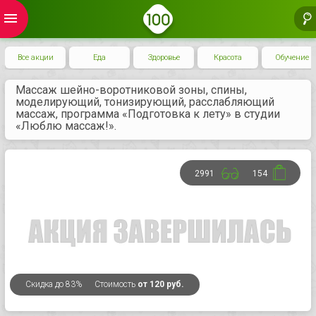
menu
Все акции
Еда
Здоровье
Красота
Обучение
Массаж шейно-воротниковой зоны, спины,
моделирующий, тонизирующий, расслабляющий
массаж, программа «Подготовка к лету» в студии
«Люблю массаж!».
2991
154
Скидка
до 83%
Стоимость
от 120 руб.