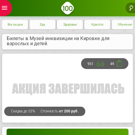
menu
Все акции
Еда
Здоровье
Красота
Обучение
Билеты в Музей инквизиции на Кировке для
взрослых и детей.
951
49
Скидка
до 33%
Стоимость
от 200 руб.