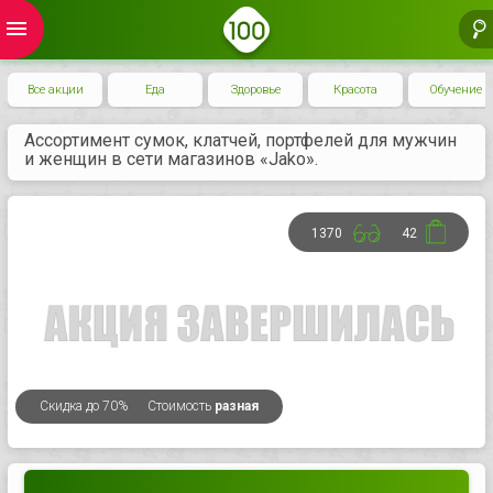
menu
Все акции
Еда
Здоровье
Красота
Обучение
Ассортимент сумок, клатчей, портфелей для мужчин
и женщин в сети магазинов «Jako».
1370
42
Скидка
до 70%
Стоимость
разная