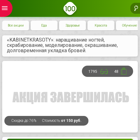
menu
Все акции
Еда
Здоровье
Красота
Обучение
«KABINETKRASOTY»: наращивание ногтей,
скрабирование, моделирование, окрашивание,
долговременная укладка бровей.
1795
48
Скидка
до 76%
Стоимость
от 150 руб.