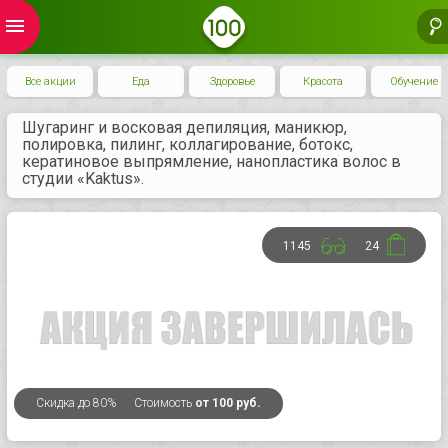
menu
Все акции
Еда
Здоровье
Красота
Обучение
Шугаринг и восковая депиляция, маникюр,
полировка, пилинг, коллагирование, ботокс,
кератиновое выпрямление, нанопластика волос в
студии «Kaktus».
1145
24
Скидка
до 80%
Стоимость
от 100 руб.