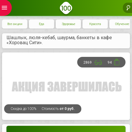
menu
Все акции
Еда
Здоровье
Красота
Обучение
Шашлык, люля-кебаб, шаурма, банкеты в кафе
«Хоровац Сити».
2869
94
Скидка
до 100%
Стоимость
от 0 руб.