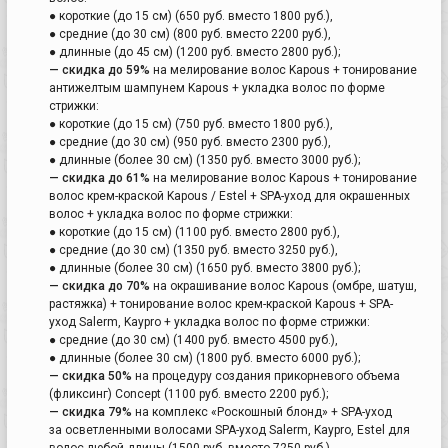
● короткие (до 15 см) (650 руб. вместо 1800 руб.),
● средние (до 30 см) (800 руб. вместо 2200 руб.),
● длинные (до 45 см) (1200 руб. вместо 2800 руб.);
— скидка до 59%
на мелирование волос Kapous + тонирование
антижелтым шампунем Kapous + укладка волос по форме
стрижки:
● короткие (до 15 см) (750 руб. вместо 1800 руб.),
● средние (до 30 см) (950 руб. вместо 2300 руб.),
● длинные (более 30 см) (1350 руб. вместо 3000 руб.);
— скидка до 61%
на мелирование волос Kapous + тонирование
волос крем-краской Kapous / Estel + SPA-уход для окрашенных
волос + укладка волос по форме стрижки:
● короткие (до 15 см) (1100 руб. вместо 2800 руб.),
● средние (до 30 см) (1350 руб. вместо 3250 руб.),
● длинные (более 30 см) (1650 руб. вместо 3800 руб.);
— скидка до 70%
на окрашивание волос Kapous (омбре, шатуш,
растяжка) + тонирование волос крем-краской Kapous + SPA-
уход Salerm, Kaypro + укладка волос по форме стрижки:
● средние (до 30 см) (1400 руб. вместо 4500 руб.),
● длинные (более 30 см) (1800 руб. вместо 6000 руб.);
— скидка 50%
на процедуру создания прикорневого объема
(фликсинг) Concept (1100 руб. вместо 2200 руб.);
— скидка 79%
на комплекс «Роскошный блонд» + SPA-уход
за осветленными волосами SPA-уход Salerm, Kaypro, Estel для
волос любой длины (1500 руб. вместо 7250 руб.).