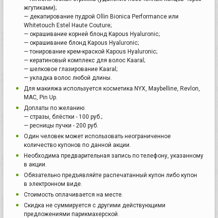
жгутиками);
— декапирование пудрой Ollin Bionica Performance или
Whitetouch Estel Haute Couture;
— окрашивание корней блонд Kapous Hyaluronic;
— окрашивание блонд Kapous Hyaluronic;
— тонирование крем-краской Kapous Hyaluronic;
— кератиновый комплекс для волос Kaaral;
— шелковое глазирование Kaaral;
— укладка волос любой длины.
Для макияжа используется косметика NYX, Maybelline, Revlon,
MAC, Pin Up.
Доплаты по желанию:
— стразы, блёстки - 100 руб.;
— ресницы пучки - 200 руб.
Один человек может использовать неограниченное
количество купонов по данной акции.
Необходима предварительная запись по телефону, указанному
в акции.
Обязательно предъявляйте распечатанный купон либо купон
в электронном виде.
Стоимость оплачивается на месте.
Скидка не суммируется с другими действующими
предложениями парикмахерской.