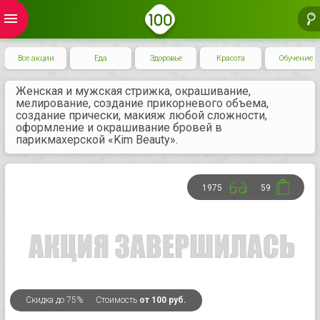
menu
Все акции
Еда
Здоровье
Красота
Обучение
Женская и мужская стрижка, окрашивание,
мелирование, создание прикорневого объема,
создание прически, макияж любой сложности,
оформление и окрашивание бровей в
парикмахерской «Kim Beauty».
1975
59
Скидка
до 75%
Стоимость
от 100 руб.