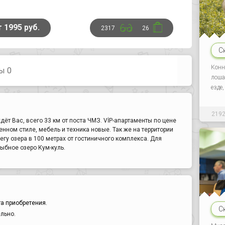
т 1995 руб.
2317
26
С
Конн
ы 0
лоша
езде
219
ёт Вас, всего 33 км от поста ЧМЗ. VİP-апартаменты по цене
нном стиле, мебель и техника новые. Так же на территории
егу озера в 100 метрах от гостиничного комплекса. Для
ыбное озеро Кум-куль.
а приобретения.
С
льно.