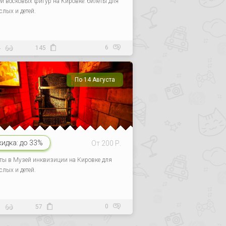
й восковых фигур на Кировке: билеты для
слых и детей.
6
4
145
По 14 Августа
кидка:
до 33%
От 200 Р.
ты в Музей инквизиции на Кировке для
слых и детей.
0
1
57