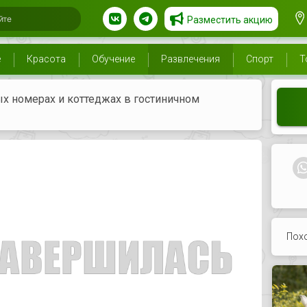
Разместить акцию
е
Красота
Обучение
Развлечения
Спорт
Т
 номерах и коттеджах в гостиничном
Пох