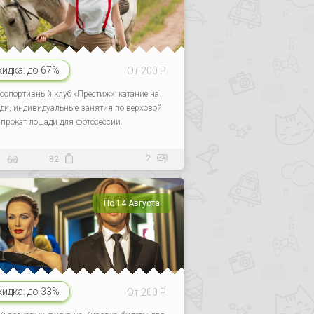
кидка:
до 67%
От 200 Р.
оспортивный клуб «Престиж»: катание на
ди, индивидуальные занятия по верховой
, прокат лошади для фотосессии.
2
2
82
По 14 Августа
кидка:
до 33%
От 200 Р.