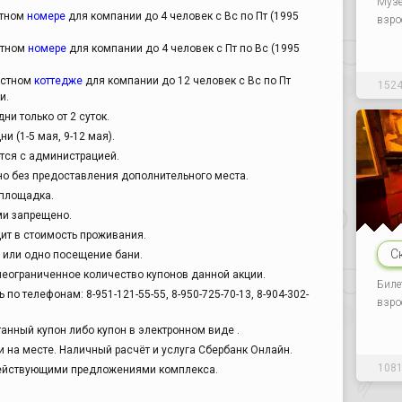
Музе
стном
номере
для компании до 4 человек с Вс по Пт (1995
взро
стном
номере
для компании до 4 человек с Пт по Вс (1995
естном
коттедже
для компании до 12 человек с Вс по Пт
152
и.
и только от 2 суток.
и (1-5 мая, 9-12 мая).
тся с администрацией.
но без предоставления дополнительного места.
 площадка.
и запрещено.
ит в стоимость проживания.
С
д или одно посещение бани.
еограниченное количество купонов данной акции.
Биле
о телефонам: 8-951-121-55-55, 8-950-725-70-13, 8-904-302-
взро
анный купон либо купон в электронном виде .
 на месте. Наличный расчёт и услуга Сбербанк Онлайн.
108
действующими предложениями комплекса.