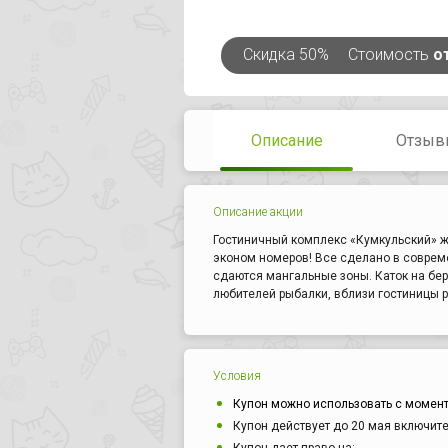
Скидка
50%
Стоимость
о
Описание
Отзыв
Описание акции
Гостиничный комплекс «Кумкульский» жд
эконом номеров! Все сделано в совреме
сдаются мангальные зоны. Каток на бер
любителей рыбалки, вблизи гостиницы р
Условия
Купон можно использовать с момент
Купон действует до 20 мая включите