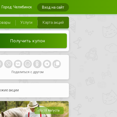
Город: Челябинск
Вход на сайт
овары
Услуги
Карта акций
Получить купон
Поделиться с другом
ожие акции
По 18 Августа