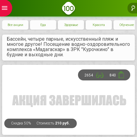
menu
Все акции
Еда
Здоровье
Красота
Обучение
Бассейн, четыре парные, искусственный пляж и
многое другое! Посещение водно-оздоровительного
комплекса «Мадагаскар» в ЗРК "Курочкино" в
будние и выходные дни.
2654
840
Скидка
50%
Стоимость
210 руб.