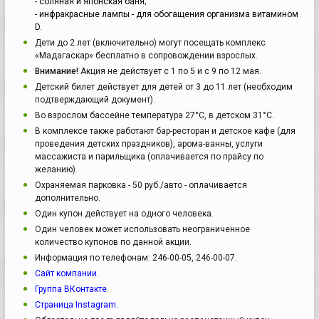
- соляная и японская баня;
- инфракрасные лампы - для обогащения организма витамином
D.
Дети до 2 лет (включительно) могут посещать комплекс
«Мадагаскар» бесплатно в сопровождении взрослых.
Внимание!
Акция не действует с 1 по 5 и с 9 по 12 мая.
Детский билет действует для детей от 3 до 11 лет (необходим
подтверждающий документ).
Во взрослом бассейне температура 27°С, в детском 31°С.
В комплексе также работают бар-ресторан и детское кафе (для
проведения детских праздников), арома-ванны, услуги
массажиста и парильщика (оплачивается по прайсу по
желанию).
Охраняемая парковка - 50 руб./авто - оплачивается
дополнительно.
Один купон действует на одного человека.
Один человек может использовать неограниченное
количество купонов по данной акции.
Информация по телефонам: 246-00-05, 246-00-07.
Сайт компании.
Группа ВКонтакте.
Страница Instagram.