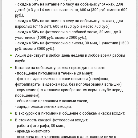
- скидка 50%
на катание по лесу на собачьих упряжках, для
детей (с 3 до 14 лет включительно), 600 м (300 руб. вместо 600
руб.),
- скидка 50%
на катание по лесу на собачьих упряжках, для
взрослых (от 15 лет), 600 м (350 руб. вместо 700 руб.),
- скидка 50%
на фотосессию с собакой хаски, 30 мин, до 3
участников (1000 руб. вместо 2000 руб.),
- скидка 50%
на фотосессию с лисом, 30 мин, 1 участник (1500
руб. вместо 3000 руб.).
Акция действует в любой день недели и любое время работы
клуба.
Катание на собачьих упряжках проходит на карете.
- посещение питомника в течение 20 минут,
- фото- и видео-сьемка на свои носители (телефоны,
фотоаппараты, видеокамеры. без использования вспышки),
- кормление (по желанию приобретается корм в клубе перед
посещением),
- обнимашки-целовашки с нашими хаски,
- заряд положительных эмоций.
В экскурсию в питомник и общение с собаками хаски входит:
В стоимость каждой фотосессии входит:
- работа фотографа, 30 мин.,
- аренда животного,
- передача всех удачных снимков в электронном виде в