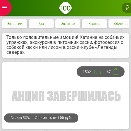
menu
Все акции
Еда
Здоровье
Красота
Обучение
Только положительные эмоции! Катание на собачьих
упряжках, экскурсия в питомник хаски, фотосессия с
собакой хаски или лисом в хаски-клубе «Легенды
севера».
1532
67
Скидка
50%
Стоимость
от 100 руб.