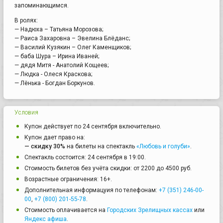
запоминающимся.
В ролях:
— Надюха – Татьяна Морозова;
— Раиса Захаровна – Эвелина Блёданс;
— Василий Кузякин – Олег Каменщиков;
— баба Шура – Ирина Иваней;
— дядя Митя - Анатолий Кощеев;
— Людка - Олеся Краскова;
— Лёнька - Богдан Боркунов.
Условия
Купон действует по 24 сентября включительно.
Купон дает право на:
— скидку 30%
на билеты на спектакль
«Любовь и голуби»
.
Спектакль состоится: 24 сентября в 19:00.
Стоимость билетов без учёта скидки: от 2200 до 4500 руб.
Возрастные ограничения: 16+.
Дополнительная информацуия по телефонам:
+7 (351) 246-00-
00
,
+7 (800) 201-55-78
.
Стоимость оплачивается на
Городских Зрелищных кассах
или
Яндекс афиша
.