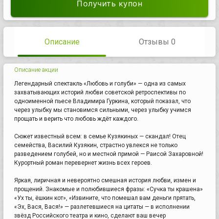
Получить купон
Описание
Отзывы 0
Описание акции
Легендарный спектакль «Любовь и голуби» — одна из самых
захватывающих историй любви советской ретроспективы по
одноименной пьесе Владимира Гуркина, который показал, что
через улыбку мы становимся сильными, через улыбку учимся
прощать и верить что любовь ждёт каждого.
Сюжет известный всем: в семье Кузякиных — скандал! Отец
семейства, Василий Кузякин, страстно увлекся не только
разведением голубей, но и местной примой — Раисой Захаровной!
Курортный роман перевернет жизнь всех героев.
Яркая, лиричная и невероятно смешная история любви, измен и
прощений. Знакомые и полюбившиеся фразы: «Сучка ты крашена»
«Ух ты, ёшкин кот», «Извините, что помешал вам деньги прятать,
«Эх, Вася, Вася!» — разлетевшиеся на цитаты — в исполнении
звёзд Российского театра и кино, сделают ваш вечер