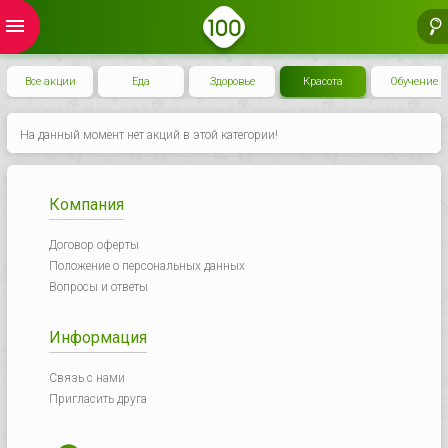
menu
Все акции
Еда
Здоровье
Красота
Обучение
На данный момент нет акций в этой категории!
Компания
Договор оферты
Положение о персональных данных
Вопросы и ответы
Информация
Связь с нами
Пригласить друга