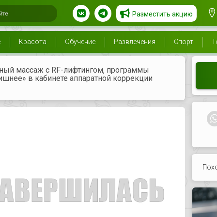
Разместить акцию
е
Красота
Обучение
Развлечения
Спорт
Т
мный массаж с RF-лифтингом, программы
ишнее» в кабинете аппаратной коррекции
Пох