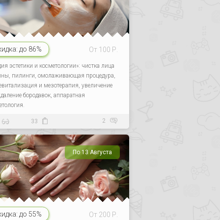
кидка:
до 86%
От 100 Р.
дия эстетики и косметологии»: чистка лица
ины, пилинги, омолаживающая процедура,
евитализация и мезотерапия, увеличение
 удаление бородавок, аппаратная
етология.
2
33
По 13 Августа
кидка:
до 55%
От 200 Р.