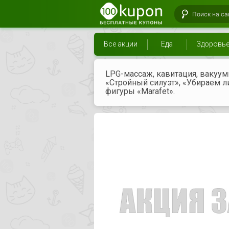
Все акции
Еда
Здоровь
LPG-массаж, кавитация, вакуу
«Стройный силуэт», «Убираем л
фигуры «Marafet».