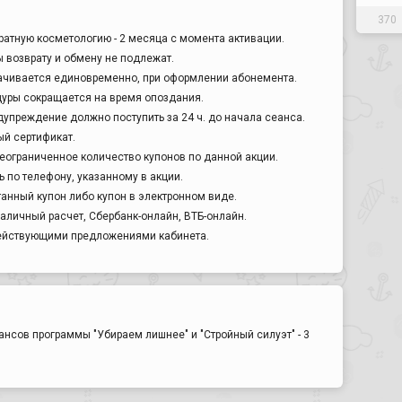
370
ратную косметологию - 2 месяца с момента активации.
 возврату и обмену не подлежат.
ачивается единовременно, при оформлении абонемента.
дуры сокращается на время опоздания.
упреждение должно поступить за 24 ч. до начала сеанса.
й сертификат.
еограниченное количество купонов по данной акции.
 по телефону, указанному в акции.
анный купон либо купон в электронном виде.
аличный расчет, Сбербанк-онлайн, ВТБ-онлайн.
действующими предложениями кабинета.
ансов программы "Убираем лишнее" и "Стройный силуэт" - 3