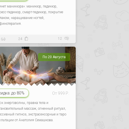
инет маникюра»: маникюр, педикюр,
ресс-педикюр, смарт-педикюр, покрытие
-лаком, наращивание ногтей,
финотерапия.
12
24
По 20 Августа
кидка:
до 80%
От 999 Р.
ск энерговолны, правка тела и
тановительный массаж, огненный ритуал,
ессивный гипноз, экстрасенсорные и таро
ультации от Анатолия Семашкова.