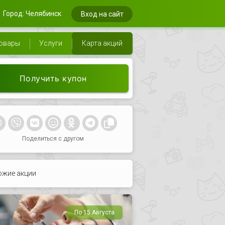
Город: Челябинск
Вход на сайт
овары
Услуги
Карта акций
Получить купон
Поделиться с другом
ожие акции
По 15 Августа