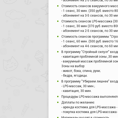
- абонемент на 2-5 сеансов, по 30 мин
Стоимость сеансов вакуумного масса
- 1 сеанс, 30 мин. (350 руб. вместо 80
- абонемент на 3-5 сеансов, по 30 мин
Стоимость сеансов LPG-массажа (30 
- 1 сеанс, 30 мин (370 руб. вместо 800
- абонемент на 2-5 сеансов, по 30 мин
Стоимость сеансов программы "Строй
- 1 сеанс, 60 мин. (500 руб. вместо 16
- абонемент на 4-6 сеансов, по 60 мин
В программу "Стройный силуэт" вход
- кавитация проблемной зоны ,30 мин
- вакуумный массаж проблемной зон
Зоны на выбор:
- живот, бока, спина, руки;
- бедра, ягодицы.
В программу "Убираем лишнее" вход
- LPG-массаж, 30 мин.;
- кавитация, 30 мин.
Процедуры LPG-массажа выполняются
Доплаты по желанию:
- аренда костюма для LPG-массажа - 
- покупка костюма для LPG-массажа -
Материалы входят в стоимость.