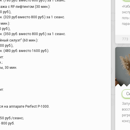
. (180 руб. вместо 800 руб.) за 1 сеанс.
«Каб
жа с RF-лифтингом (30 мин.):
0 руб.),
эксп
. (320 руб вместо 800 руб.) за 1 сеанс.
гель
мин.):
пара
 руб.),
. (350 руб. вместо 800 руб.) за 1 сеанс.
773
ный силуэт" (60 мин.):
00 руб.),
. (480 руб. вместо 1600 руб.).
ит:
.;
ы, 30 мин.
ит:
С
Запу
 на аппарате Perfect P-1000.
восс
регр
50 руб./сеанс;
конс
 800 руб.