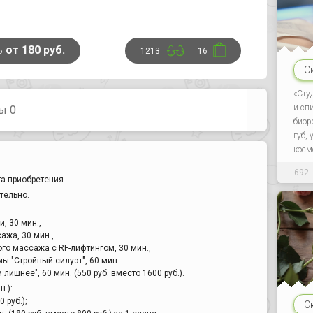
ь
от 180 руб.
1213
16
С
«Сту
и сп
ы 0
биор
губ,
косм
692
а приобретения.
тельно.
, 30 мин.,
ажа, 30 мин.,
го массажа с RF-лифтингом, 30 мин.,
ы "Стройный силуэт", 60 мин.
лишнее", 60 мин. (550 руб. вместо 1600 руб.).
.):
0 руб.);
С