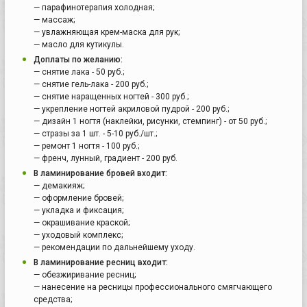
— парафинотерапия холодная;
— массаж;
— увлажняющая крем-маска для рук;
— масло для кутикулы.
Доплаты по желанию:
— снятие лака - 50 руб.;
— снятие гель-лака - 200 руб.;
— снятие наращенных ногтей - 300 руб.;
— укрепление ногтей акриловой пудрой - 200 руб.;
— дизайн 1 ногтя (наклейки, рисунки, стемпинг) - от 50 руб.;
— стразы за 1 шт. - 5-10 руб./шт.;
— ремонт 1 ногтя - 100 руб.;
— френч, лунный, градиент - 200 руб.
В ламинирование бровей входит:
— демакияж;
— оформление бровей;
— укладка и фиксация;
— окрашивание краской;
— уходовый комплекс;
— рекомендации по дальнейшему уходу.
В ламинирование ресниц входит:
— обезжиривание ресниц;
— нанесение на ресницы профессионального смягчающего
средства;