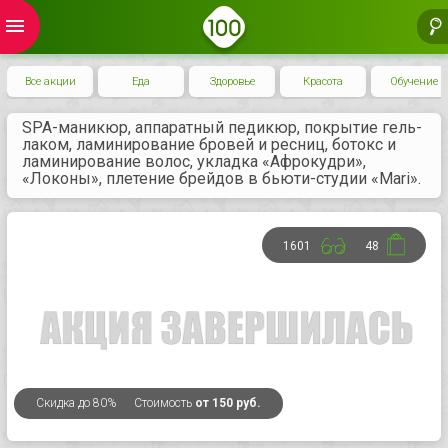
menu
Все акции
Еда
Здоровье
Красота
Обучение
SPA-маникюр, аппаратный педикюр, покрытие гель-
лаком, ламинирование бровей и ресниц, ботокс и
ламинирование волос, укладка «Афрокудри»,
«Локоны», плетение брейдов в бьюти-студии «Mari».
1601
48
Скидка
до 80%
Стоимость
от 150 руб.