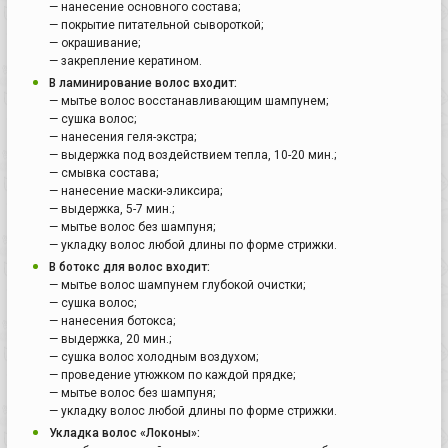
— нанесение основного состава;
— покрытие питательной сывороткой;
— окрашивание;
— закрепление кератином.
В ламинирование волос входит:
— мытье волос восстанавливающим шампунем;
— сушка волос;
— нанесения геля-экстра;
— выдержка под воздействием тепла, 10-20 мин.;
— смывка состава;
— нанесение маски-эликсира;
— выдержка, 5-7 мин.;
— мытье волос без шампуня;
— укладку волос любой длины по форме стрижки.
В ботокс для волос входит:
— мытье волос шампунем глубокой очистки;
— сушка волос;
— нанесения ботокса;
— выдержка, 20 мин.;
— сушка волос холодным воздухом;
— проведение утюжком по каждой прядке;
— мытье волос без шампуня;
— укладку волос любой длины по форме стрижки.
Укладка волос «Локоны»: