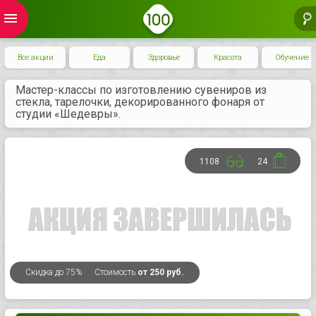
menu
Все акции
Еда
Здоровье
Красота
Обучение
Мастер-классы по изготовлению сувениров из
стекла, тарелочки, декорированного фонаря от
студии «Шедевры».
1108
24
Скидка
до 75%
Стоимость
от 250 руб.