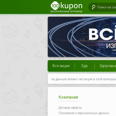
Все акции
Еда
Здоровь
На данный момент нет акций в этой категори
Компания
Договор оферты
Положение о персональных данных