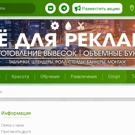
Разместить акцию
е
Красота
Обучение
Развлечения
Спорт
Т
и!
Информация
Связь с нами
Пригласить друга