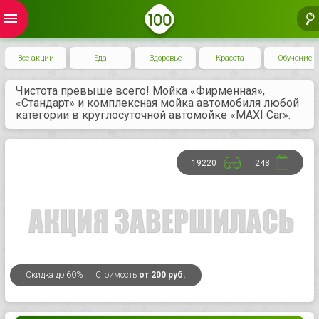
menu
Все акции
Еда
Здоровье
Красота
Обучение
Чистота превыше всего! Мойка «Фирменная»,
«Стандарт» и комплексная мойка автомобиля любой
категории в круглосуточной автомойке «MAXI Car».
19220
248
Скидка
до 60%
Стоимость
от 200 руб.