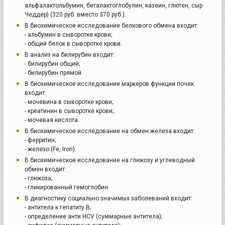
альфалактольбумин, беталактоглобулин, казеин, глютен, сыр
Чеддер) (320 руб. вместо 370 руб.).
В биохимическое исследование белкового обмена входит:
- альбумин в сыворотке крови;
- общий белок в сыворотке крови.
В анализ на билирубин входит:
- билирубин общий;
- билирубин прямой.
В биохимическое исследование маркеров функции почек
входит:
- мочевина в сыворотке крови;
- креатинин в сыворотке крови;
- мочевая кислота.
В биохимическое исследование на обмен железа входит:
- ферритин;
- железо (Fe, Iron).
В биохимическое исследование на глюкозу и углеводный
обмен входит:
- глюкоза;
- гликированный гемоглобин.
В диагностику социально значимых заболеваний входит:
- антитела к гепатиту В;
- определение анти HCV (суммарные антитела);