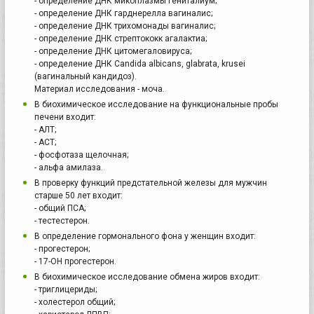
- определение ДНК микоплазмы гениталиум;
- определение ДНК гарднерелла вагиналис;
- определение ДНК трихомонады вагиналис;
- определение ДНК стрептококк агалактиа;
- определение ДНК цитомегаловируса;
- определение ДНК Candida albicans, glabrata, krusei
(вагинальный кандидоз).
Материал исследования - моча.
В биохимическое исследование на функциональные пробы
печени входит:
- АЛТ;
- АСТ;
- фосфотаза щелочная;
- альфа амилаза.
В проверку функций предстательной железы для мужчин
старше 50 лет входит:
- общий ПСА;
- тестестерон.
В определение гормонального фона у женщин входит:
- прогестерон;
- 17-ОН прогестерон.
В биохимическое исследование обмена жиров входит:
- триглицериды;
- холестерол общий;