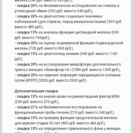
железа (240 руб. вместо 300 руб.),
- скидка 26%
на биохимическое исследование на глюкозу и
углеводный обмен (250 руб. вместо 340 руб.),
- скидка 26%
на диагностику социально значимых
заболеваний (для справок, перед вмешательствами) (360 руб.
вместо 485 руб.),
- скидка 15%
на анализы функции щитовидной железы (650
руб. вместо 760руб.),
- скидка 20%
на оценку эндокринной функции поджелудочной
железы (720 руб. вместо 900 руб.),
- скидка 15%
на диагностику анемии (940 руб. вместо 1100
руб.),
- скидка 20%
на исследование микрофлоры урогенитального
тракта у женщин «Фемофлор-16» (1080 руб. вместо 1350 руб.),
- скидка 20%
на скрининг инфекций передающихся половым
путем (ИППП) (2000 руб. вместо 2500 руб.).
Дополнительная скидка:
- скидка 15%
на анализ крови на ревматоидный фактор ИФА
(230 руб. вместо 270 руб.),
- скидка 21%
на биохимическое исследование на
функциональные пробы печени (270 руб. вместо 340 руб.),
- скидка 15%
на проверку функций предстательной железы
для мужчин старше 50 лет (400 руб. вместо 460 руб.),
- скидка 10%
на определение гормонального фона у женщин