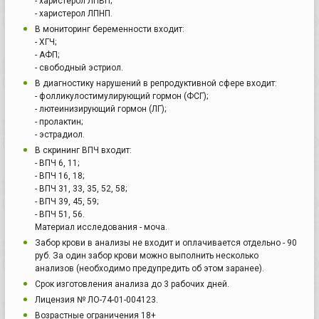
- харистерол ЛПВП;
- харистерол ЛПНП.
В мониторинг беременности входит:
- ХГЧ;
- АФП;
- свободный эстриол.
В диагностику нарушений в репродуктивной сфере входит:
- фолликулостимулирующий гормон (ФСГ);
- лютеинизирующий гормон (ЛГ);
- пролактин;
- эстрадиол.
В скрининг ВПЧ входит:
- ВПЧ 6, 11;
- ВПЧ 16, 18;
- ВПЧ 31, 33, 35, 52, 58;
- ВПЧ 39, 45, 59;
- ВПЧ 51, 56.
Материал исследования - моча.
Забор крови в анализы не входит и оплачивается отдельно - 90
руб. За один забор крови можно выполнить несколько
анализов (необходимо предупредить об этом заранее).
Срок изготовления анализа до 3 рабочих дней.
Лицензия № ЛО-74-01-004123.
Возрастные ограничения 18+