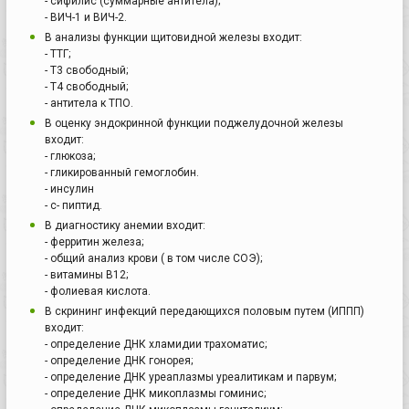
- сифилис (суммарные антитела);
- ВИЧ-1 и ВИЧ-2.
В анализы функции щитовидной железы входит:
- ТТГ;
- Т3 свободный;
- Т4 свободный;
- антитела к ТПО.
В оценку эндокринной функции поджелудочной железы
входит:
- глюкоза;
- гликированный гемоглобин.
- инсулин
- с- пиптид.
В диагностику анемии входит:
- ферритин железа;
- общий анализ крови ( в том числе СОЭ);
- витамины В12;
- фолиевая кислота.
В скрининг инфекций передающихся половым путем (ИППП)
входит:
- определение ДНК хламидии трахоматис;
- определение ДНК гонорея;
- определение ДНК уреаплазмы уреалитикам и парвум;
- определение ДНК микоплазмы гоминис;