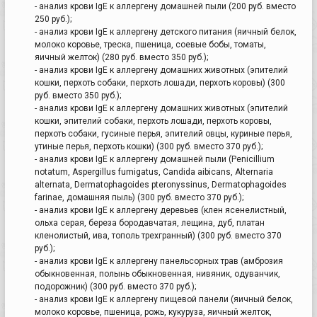
- анализ крови IgE к аллергену домашней пыли (200 руб. вместо
250 руб.);
- анализ крови IgE к аллергену детского питания (яичный белок,
молоко коровье, треска, пшеница, соевые бобы, томаты,
яичный желток) (280 руб. вместо 350 руб.);
- анализ крови IgE к аллергену домашних животных (эпителий
кошки, перхоть собаки, перхоть лошади, перхоть коровы) (300
руб. вместо 350 руб.);
- анализ крови IgE к аллергену домашних животных (эпителий
кошки, эпителий собаки, перхоть лошади, перхоть коровы,
перхоть собаки, гусиные перья, эпителий овцы, куриные перья,
утиные перья, перхоть кошки) (300 руб. вместо 370 руб.);
- анализ крови IgE к аллергену домашней пыли (Penicillium
notatum, Aspergillus fumigatus, Candida aibicans, Alternaria
alternata, Dermatophagoides pteronyssinus, Dermatophagoides
farinae, домашняя пыль) (300 руб. вместо 370 руб.);
- анализ крови IgE к аллергену деревьев (клен ясенелистный,
ольха серая, береза бородавчатая, лещина, дуб, платан
кленолистый, ива, тополь трехгранный) (300 руб. вместо 370
руб.);
- анализ крови IgE к аллергену панельсорных трав (амброзия
обыкновенная, полынь обыкновенная, нивяник, одуванчик,
подорожник) (300 руб. вместо 370 руб.);
- анализ крови IgE к аллергену пищевой панели (яичный белок,
молоко коровье, пшеница, рожь, кукуруза, яичный желток,