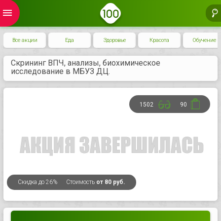
menu
Все акции
Еда
Здоровье
Красота
Обучение
Скрининг ВПЧ, анализы, биохимическое
исследование в МБУЗ ДЦ.
1502
90
Скидка
до 26%
Стоимость
от 80 руб.