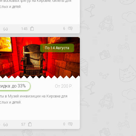
й восковых фигур на Кировке: билеты для
слых и детей.
6
8
145
По 14 Августа
кидка:
до 33%
От 200 Р.
ты в Музей инквизиции на Кировке для
слых и детей.
0
4
57