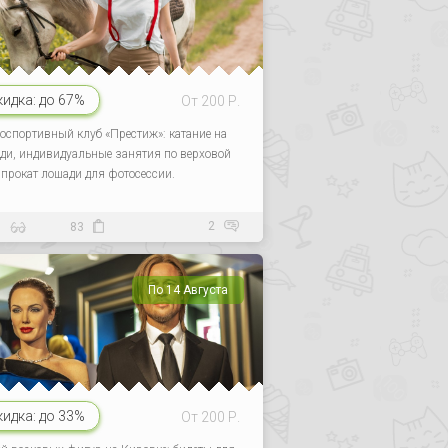
кидка:
до 67%
От 200 Р.
оспортивный клуб «Престиж»: катание на
ди, индивидуальные занятия по верховой
, прокат лошади для фотосессии.
2
5
83
По 14 Августа
кидка:
до 33%
От 200 Р.