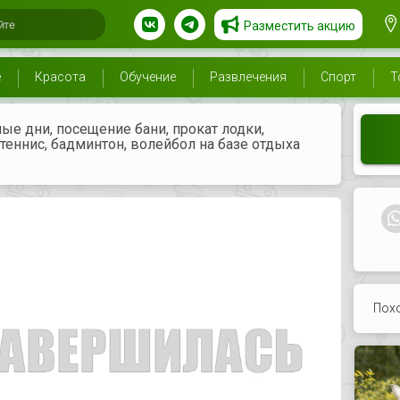
Разместить акцию
е
Красота
Обучение
Развлечения
Спорт
Т
е дни, посещение бани, прокат лодки,
теннис, бадминтон, волейбол на базе отдыха
Пох