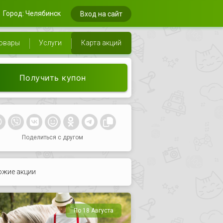
Город: Челябинск
Вход на сайт
овары
Услуги
Карта акций
Получить купон
Поделиться с другом
ожие акции
По 18 Августа