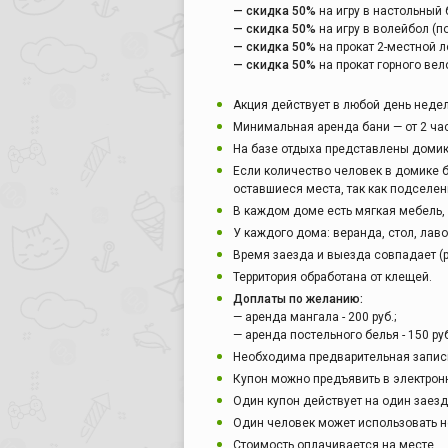
— скидка 50%
на игру в настольный б
— скидка 50%
на игру в волейбол (по
— скидка 50%
на прокат 2-местной ло
— скидка 50%
на прокат горного вело
Акция действует в любой день недел
Минимальная аренда бани — от 2 ча
На базе отдыха представлены домики н
Если количество человек в домике 
оставшиеся места, так как подселен
В каждом доме есть мягкая мебель,
У каждого дома: веранда, стол, лаво
Время заезда и выезда совпадает (
Территория обработана от клещей.
Доплаты по желанию:
— аренда мангала - 200 руб.;
— аренда постельного белья - 150 ру
Необходима предварительная запис
Купон можно предъявить в электрон
Один купон действует на один заезд
Один человек может использовать н
Стоимость оплачивается на месте.