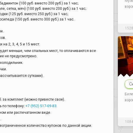
Музе
админтон (100 руб. вместо 200 руб.) за 1 час;
взро
ле, сетка, мяч) (100 руб. вместо 200 руб.) за 1 час;
дки (125 руб. вместо 250 руб.) за 1 час;
сипеда (150 руб. вместо 300 руб.) за 1 час.
152
и.
сов.
а 2, 3, 4, 5 и 15 мест.
будет меньше, чем спальных мест, то оплачиваются все
ие не предусмотрено.
 холодильник.
чки.
рассчитывается сутками).
С
Биле
б. за комплект (можно привести свое).
взро
ь по телефону:
+7 (952) 517-09-83
.
ном или распечатанном виде.
.
108
еограниченное количество купонов по данной акции.