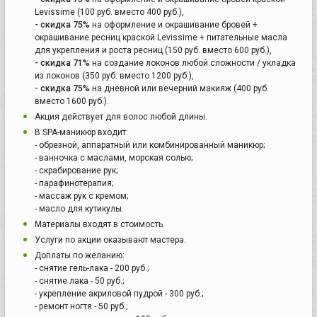
Levissime (100 руб. вместо 400 руб.),
- скидка 75%
на оформление и окрашивание бровей +
окрашивание ресниц краской Levissime + питательные масла
для укрепления и роста ресниц (150 руб. вместо 600 руб.),
- скидка 71%
на создание локонов любой сложности / укладка
из локонов (350 руб. вместо 1200 руб.),
- скидка 75%
на дневной или вечерний макияж (400 руб.
вместо 1600 руб.).
Акция действует для волос любой длины.
В SPA-маникюр входит:
- обрезной, аппаратный или комбинированный маникюр;
- ванночка с маслами, морская солью;
- скрабирование рук;
- парафинотерапия;
- массаж рук с кремом;
- масло для кутикулы.
Материалы входят в стоимость.
Услуги по акции оказывают мастера.
Доплаты по желанию:
- снятие гель-лака - 200 руб.;
- снятие лака - 50 руб.;
- укрепление акриловой пудрой - 300 руб.;
- ремонт ногтя - 50 руб.;