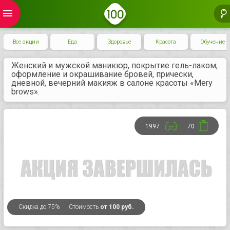
menu
Все акции
Еда
Здоровье
Красота
Обучение
Женский и мужской маникюр, покрытие гель-лаком,
оформление и окрашивание бровей, прически,
дневной, вечерний макияж в салоне красоты «Mery
brows».
1997
70
Скидка
до 75%
Стоимость
от 100 руб.