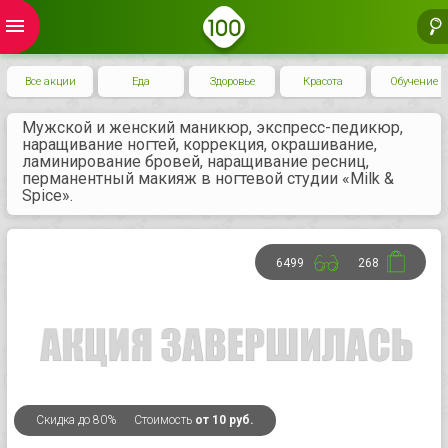
menu
Все акции
Еда
Здоровье
Красота
Обучение
Мужской и женский маникюр, экспресс-педикюр,
наращивание ногтей, коррекция, окрашивание,
ламинирование бровей, наращивание ресниц,
перманентный макияж в ногтевой студии «Milk &
Spice».
6499
268
Скидка
до 80%
Стоимость
от 10 руб.