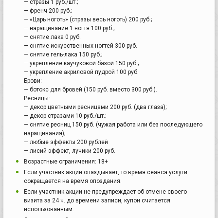
— стразы 1 руб./шт.;
— френч 200 руб.;
— «Царь ноготь» (стразы весь ноготь) 200 руб.;
— наращивание 1 ногтя 100 руб.;
— снятие лака 0 руб.
— снятие искусственных ногтей 300 руб.
— снятие гель-лака 150 руб.;
— укрепление каучуковой базой 150 руб.;
— укрепление акриловой пудрой 100 руб.
Брови:
— ботокс для бровей (150 руб. вместо 300 руб.).
Ресницы:
— декор цветными ресницами 200 руб. (два глаза);
— декор стразами 10 руб./шт.;
— снятие ресниц 150 руб. (чужая работа или без последующего
наращивания);
— любые эффекты 200 рублей
— лисий эффект, лучики 200 руб.
Возрастные ограничения: 18+
Если участник акции опаздывает, то время сеанса услуги
сокращается на время опоздания.
Если участник акции не предупреждает об отмене своего
визита за 24 ч. до времени записи, купон считается
использованным.