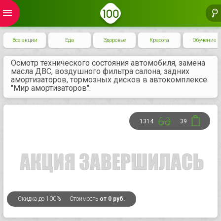
menu
Все акции
Еда
Здоровье
Красота
Обучение
Осмотр технического состояния автомобиля, замена
масла ДВС, воздушного фильтра салона, задних
амортизаторов, тормозных дисков в автокомплексе
"Мир амортизаторов".
1314
39
Скидка
до 100%
Стоимость
от 0 руб.