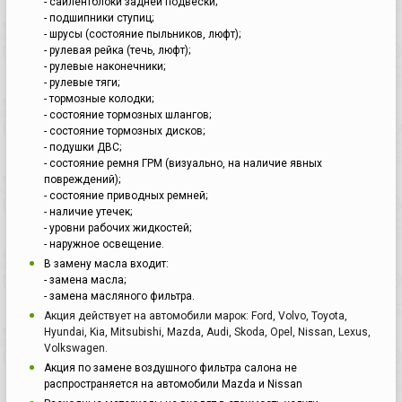
- сайлентблоки задней подвески;
- подшипники ступиц;
- шрусы (состояние пыльников, люфт);
- рулевая рейка (течь, люфт);
- рулевые наконечники;
- рулевые тяги;
- тормозные колодки;
- состояние тормозных шлангов;
- состояние тормозных дисков;
- подушки ДВС;
- состояние ремня ГРМ (визуально, на наличие явных
повреждений);
- состояние приводных ремней;
- наличие утечек;
- уровни рабочих жидкостей;
- наружное освещение.
В замену масла входит:
- замена масла;
- замена масляного фильтра.
Акция действует на автомобили марок: Ford, Volvo, Toyota,
Hyundai, Kia, Mitsubishi, Mazda, Audi, Skoda, Opel, Nissan, Lexus,
Volkswagen.
Акция по замене воздушного фильтра салона не
распространяется на автомобили Mazda и Nissan