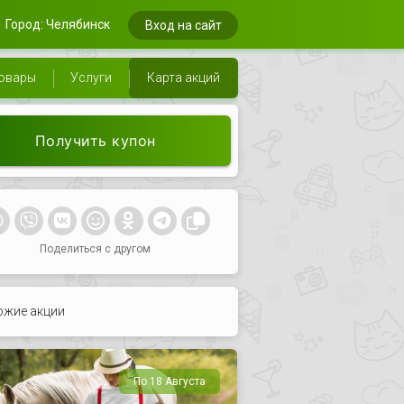
Город: Челябинск
Вход на сайт
овары
Услуги
Карта акций
Получить купон
Поделиться с другом
ожие акции
По 18 Августа