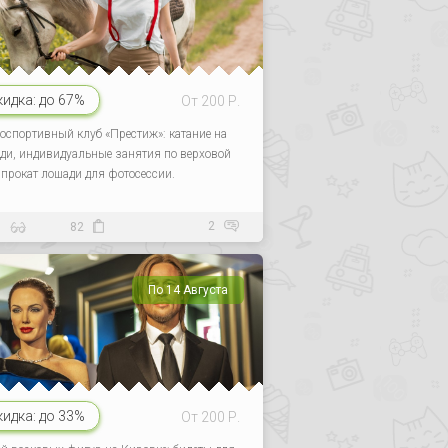
кидка:
до 67%
От 200 Р.
оспортивный клуб «Престиж»: катание на
ди, индивидуальные занятия по верховой
, прокат лошади для фотосессии.
2
6
82
По 14 Августа
кидка:
до 33%
От 200 Р.