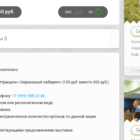
50 руб.
980
90
С
ы 0
Конн
лоша
езде
ючительно.
217
ттракцион «Зеркальный лабиринт» (150 руб. вместо 300 руб.).
ефону:
+7 (999) 588-23-40
.
ном или распечатанном виде.
овека.
еограниченное количество купонов по данной акции.
С
действующими предложениями выставки.