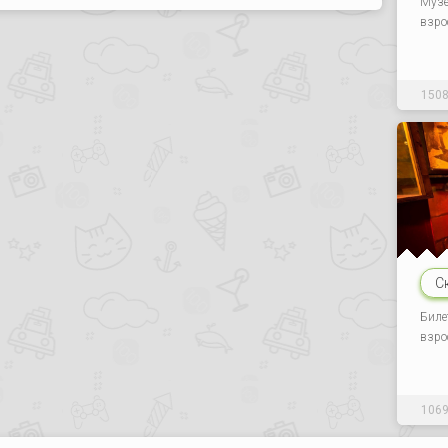
Музе
взро
150
С
Биле
взро
106