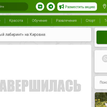
Разместить акцию
е
Красота
Обучение
Развлечения
Спорт
Т
ый лабиринт» на Кировке.
Пох