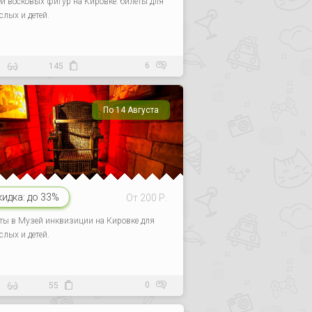
й восковых фигур на Кировке: билеты для
слых и детей.
6
8
145
По 14 Августа
кидка:
до 33%
От 200 Р.
ты в Музей инквизиции на Кировке для
слых и детей.
0
9
55