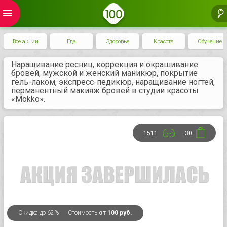
menu
Все акции
Еда
Здоровье
Красота
Обучение
Наращивание ресниц, коррекция и окрашивание
бровей, мужской и женский маникюр, покрытие
гель-лаком, экспресс-педикюр, наращивание ногтей,
перманентный макияж бровей в студии красоты
«Mokko».
1511
30
Скидка
до 62%
Стоимость
от 100 руб.