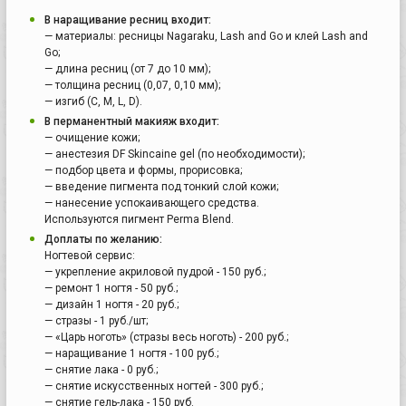
В наращивание ресниц входит:
— материалы: ресницы Nagaraku, Lash and Go и клей Lash and
Go;
— длина ресниц (от 7 до 10 мм);
— толщина ресниц (0,07, 0,10 мм);
— изгиб (C, М, L, D).
В перманентный макияж входит:
— очищение кожи;
— анестезия DF Skincaine gel (по необходимости);
— подбор цвета и формы, прорисовка;
— введение пигмента под тонкий слой кожи;
— нанесение успокаивающего средства.
Используются пигмент Perma Blend.
Доплаты по желанию:
Ногтевой сервис:
— укрепление акриловой пудрой - 150 руб.;
— ремонт 1 ногтя - 50 руб.;
— дизайн 1 ногтя - 20 руб.;
— стразы - 1 руб./шт;
— «Царь ноготь» (стразы весь ноготь) - 200 руб.;
— наращивание 1 ногтя - 100 руб.;
— снятие лака - 0 руб.;
— снятие искусственных ногтей - 300 руб.;
— снятие гель-лака - 150 руб.