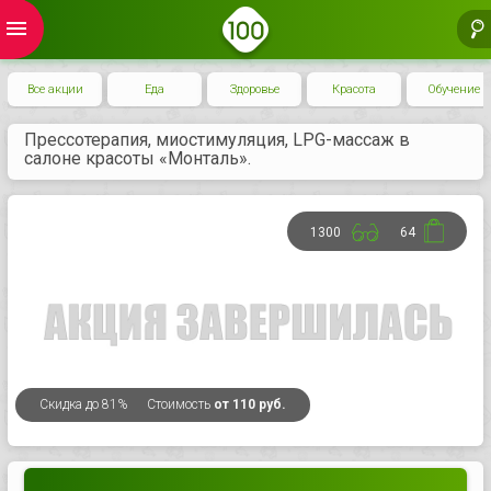
menu
Все акции
Еда
Здоровье
Красота
Обучение
Прессотерапия, миостимуляция, LPG-массаж в
салоне красоты «Монталь».
1300
64
Скидка
до 81%
Стоимость
от 110 руб.