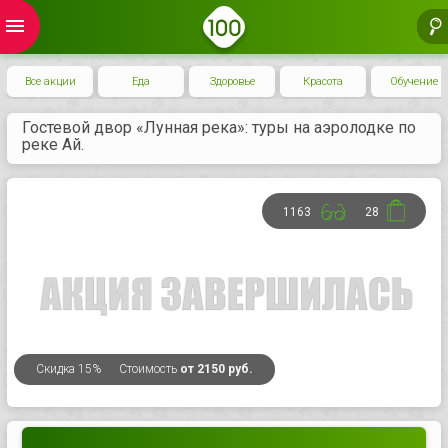
menu
Все акции
Еда
Здоровье
Красота
Обучение
Гостевой двор «Лунная река»: туры на аэролодке по
реке Ай.
1163
28
Скидка
15%
Стоимость
от 2150 руб.