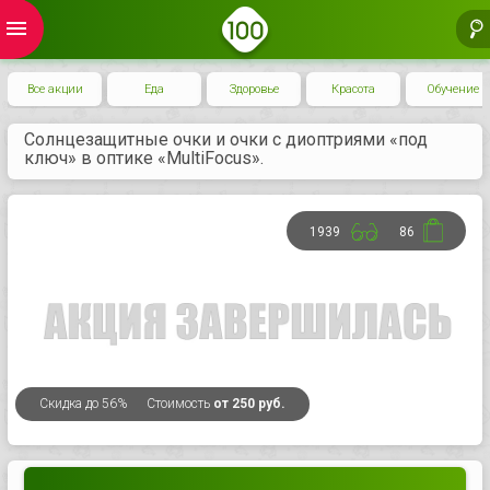
menu
Все акции
Еда
Здоровье
Красота
Обучение
Солнцезащитные очки и очки с диоптриями «под
ключ» в оптике «MultiFocus».
1939
86
Скидка
до 56%
Стоимость
от 250 руб.