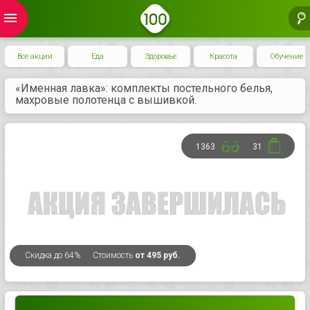
menu
Все акции
Еда
Здоровье
Красота
Обучение
«Именная лавка»: комплекты постельного белья,
махровые полотенца с вышивкой.
1363
31
Скидка
до 64%
Стоимость
от 495 руб.