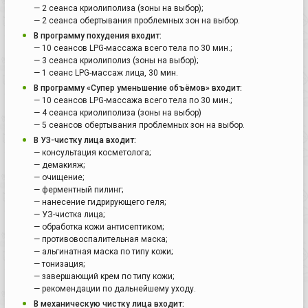
— 2 сеанса криолиполиза (зоны на выбор);
— 2 сеанса обертывания проблемных зон на выбор.
В программу похудения входит:
— 10 сеансов LPG-массажа всего тела по 30 мин.;
— 3 сеанса криолиполиз (зоны на выбор);
— 1 сеанс LPG-массаж лица, 30 мин.
В программу «Супер уменьшение объёмов» входит:
— 10 сеансов LPG-массажа всего тела по 30 мин.;
— 4 сеанса криолиполиза (зоны на выбор)
— 5 сеансов обертывания проблемных зон на выбор.
В УЗ-чистку лица входит:
— консультация косметолога;
— демакияж;
— очищение;
— ферментный пилинг;
— нанесение гидрирующего геля;
— УЗ-чистка лица;
— обработка кожи антисептиком;
— противовоспалительная маска;
— альгинатная маска по типу кожи;
— тонизация;
— завершающий крем по типу кожи;
— рекомендации по дальнейшему уходу.
В механическую чистку лица входит: