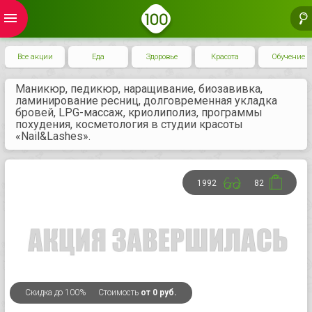
menu
Все акции
Еда
Здоровье
Красота
Обучение
Маникюр, педикюр, наращивание, биозавивка,
ламинирование ресниц, долговременная укладка
бровей, LPG-массаж, криолиполиз, программы
похудения, косметология в студии красоты
«Nail&Lashes».
1992
82
Скидка
до 100%
Стоимость
от 0 руб.