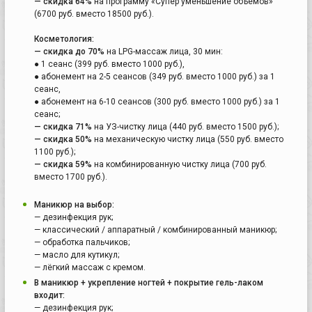
— скидка 64%
на программу «Супер уменьшение объёмов»
(6700 руб. вместо 18500 руб.).
Косметология:
— скидка до 70%
на LPG-массаж лица, 30 мин:
● 1 сеанс (399 руб. вместо 1000 руб.),
● абонемент на 2-5 сеансов (349 руб. вместо 1000 руб.) за 1
сеанс,
● абонемент на 6-10 сеансов (300 руб. вместо 1000 руб.) за 1
сеанс;
— скидка 71%
на УЗ-чистку лица (440 руб. вместо 1500 руб.);
— скидка 50%
на механическую чистку лица (550 руб. вместо
1100 руб.);
— скидка 59%
на комбинированную чистку лица (700 руб.
вместо 1700 руб.).
Маникюр на выбор:
— дезинфекция рук;
— классический / аппаратный / комбинированный маникюр;
— обработка пальчиков;
— масло для кутикул;
— лёгкий массаж с кремом.
В маникюр + укрепление ногтей + покрытие гель-лаком
входит:
— дезинфекция рук;