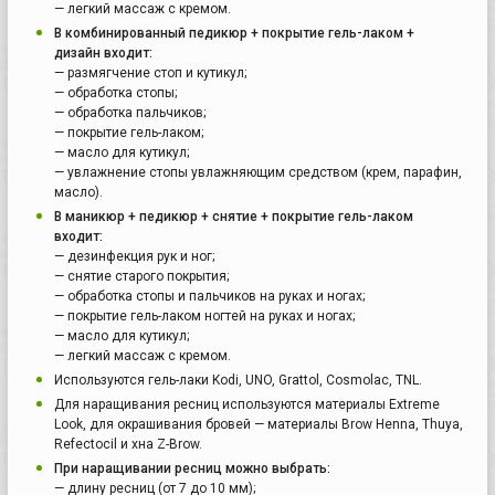
— легкий массаж с кремом.
В комбинированный педикюр + покрытие гель-лаком +
дизайн входит:
— размягчение стоп и кутикул;
— обработка стопы;
— обработка пальчиков;
— покрытие гель-лаком;
— масло для кутикул;
— увлажнение стопы увлажняющим средством (крем, парафин,
масло).
В маникюр + педикюр + снятие + покрытие гель-лаком
входит:
— дезинфекция рук и ног;
— снятие старого покрытия;
— обработка стопы и пальчиков на руках и ногах;
— покрытие гель-лаком ногтей на руках и ногах;
— масло для кутикул;
— легкий массаж с кремом.
Используются гель-лаки Kodi, UNO, Grattol, Cosmolac, TNL.
Для наращивания ресниц используются материалы Extreme
Look, для окрашивания бровей — материалы Brow Henna, Thuya,
Refectocil и хна Z-Brow.
При наращивании ресниц можно выбрать:
— длину ресниц (от 7 до 10 мм);