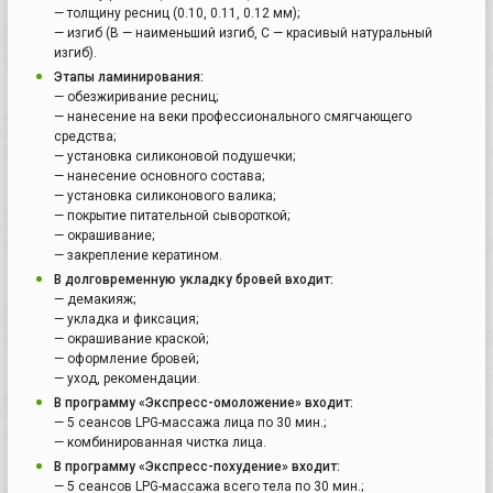
— толщину ресниц (0.10, 0.11, 0.12 мм);
— изгиб (B — наименьший изгиб, C — красивый натуральный
изгиб).
Этапы ламинирования:
— обезжиривание ресниц;
— нанесение на веки профессионального смягчающего
средства;
— установка силиконовой подушечки;
— нанесение основного состава;
— установка силиконового валика;
— покрытие питательной сывороткой;
— окрашивание;
— закрепление кератином.
В долговременную укладку бровей входит:
— демакияж;
— укладка и фиксация;
— окрашивание краской;
— оформление бровей;
— уход, рекомендации.
В программу «Экспресс-омоложение» входит:
— 5 сеансов LPG-массажа лица по 30 мин.;
— комбинированная чистка лица.
В программу «Экспресс-похудение» входит:
— 5 сеансов LPG-массажа всего тела по 30 мин.;