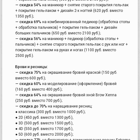
— скидка 54%
на маникюр + снятие старого покрытия гель-лак
+ покрытие гель-лаком + дизайн 2-х ногтей (620 руб. вместо
1350 руб.);
— скидка 69%
на комбинированный педикюр (обработка стопы
+ обработка пальчиков) + покрытие гель-лаком + дизайн
больших пальчиков (650 руб. вместо 2100 руб.);
— скидка 56%
на маникюр + педикюр (обработка стопы +
пальчиков) + снятие старого покрытия гель-лак с рук или ног +
покрытие гель-лаком на руках и ногах (1100 руб. вместо
2500 руб.).
Брови и ресницы:
— скидка 75%
на окрашивание бровей краской (150 руб.
вместо 600 руб.);
— скидка 60%
на моделирование (оформление) бровей
(160 руб. вместо 400 руб.);
— скидка 64%
на окрашивание бровей хной Brow Xenna
(250 руб. вместо 700 руб.);
— скидка до 70%
на наращивание ресниц:
● классика (300 руб. вместо 1000 руб.);
● 2D (450 руб. вместо 1300 руб.),
● 3D (500 руб. вместо 1500 руб.),
● 4D (550 руб. вместо 1700 руб.),
● 5D (600 руб. вместо 2000 руб.);
— скидка 77%
на биозавивку + ламинирование ресниц Extreme