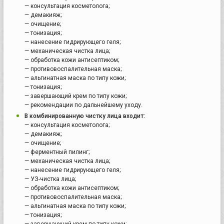
— консультация косметолога;
— демакияж;
— очищение;
— тонизация;
— нанесение гидрирующего геля;
— механическая чистка лица;
— обработка кожи антисептиком;
— противовоспалительная маска;
— альгинатная маска по типу кожи;
— тонизация;
— завершающий крем по типу кожи;
— рекомендации по дальнейшему уходу.
В комбинированную чистку лица входит:
— консультация косметолога;
— демакияж;
— очищение;
— ферментный пилинг;
— механическая чистка лица;
— нанесение гидрирующего геля;
— УЗ-чистка лица;
— обработка кожи антисептиком;
— противовоспалительная маска;
— альгинатная маска по типу кожи;
— тонизация;
— завершающий крем по типу кожи;