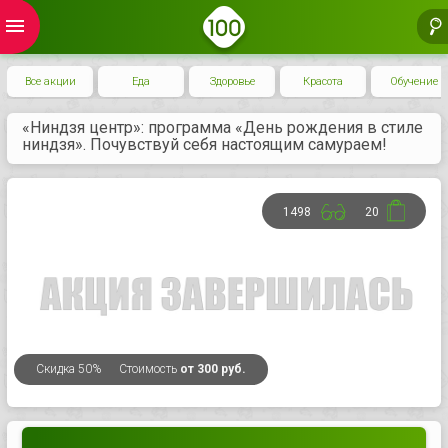
menu
Все акции
Еда
Здоровье
Красота
Обучение
«Ниндзя центр»: программа «День рождения в стиле
ниндзя». Почувствуй себя настоящим самураем!
1498
20
Скидка
50%
Стоимость
от 300 руб.