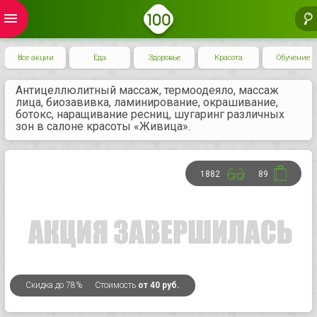
menu
Все акции
Еда
Здоровье
Красота
Обучение
Антицеллюлитный массаж, термоодеяло, массаж
лица, биозавивка, ламинирование, окрашивание,
ботокс, наращивание ресниц, шугаринг различных
зон в салоне красоты «Живица».
1882
89
Скидка
до 78%
Стоимость
от 40 руб.