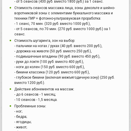
- от 5 сеансов (430 руб. вместо 1800 руб.) за 1 сеанс.
Стоимость сеансов массажа лица, зоны декольте и шейно-
воротниковой зоны с элементами буккального массажа и
техники ПИР + фотонно-ультразвуковая проработка:
- 1 сеанс, 70 мин. (320 руб. вместо 1000 руб.),
- от 5 сеансов, по 70 мин. (270 руб. вместо 1000 руб.) за 1
сеанс.
Стоимость шугаринга, зон на выбор:
- пальчики на ногах / руках (40 руб. вместо 200 руб.),
- дорожка на животе (50 руб. вместо 250 руб.),
- подмышечные впадины (90 руб. вместо 450 руб.),
- руки до локтя (100 руб. вместо 400 руб.),
- ноги до колен (150 руб. вместо 600 руб.),
- бикини классика (120 руб. вместо 600 руб.),
- глубокое бикини (включая межъягодичную зону) (250 руб.
вместо 1200 руб.).
Действие абонементов на массаж:
- до 6 сеансов - 1 месяц;
- 10 сеансов - 1,5 месяца.
Проблемные зоны:
- ног;
- бедра;
- ягодицы;
- живот;