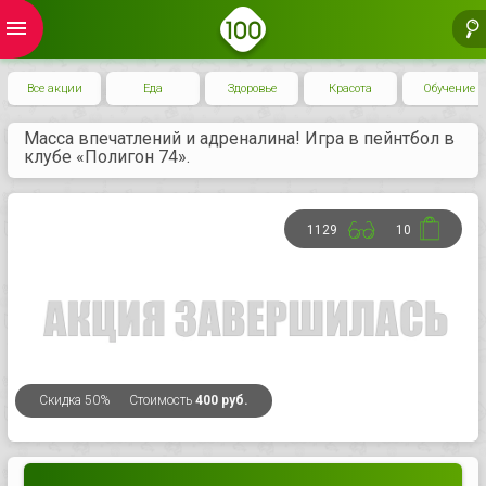
menu
Все акции
Еда
Здоровье
Красота
Обучение
Масса впечатлений и адреналина! Игра в пейнтбол в
клубе «Полигон 74».
1129
10
Скидка
50%
Стоимость
400 руб.