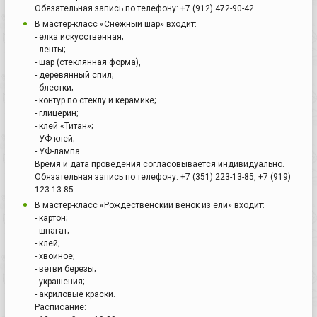
Обязательная запись по телефону: +7 (912) 472-90-42.
В мастер-класс «Снежный шар» входит:
- елка искусственная;
- ленты;
- шар (стеклянная форма),
- деревянный спил;
- блестки;
- контур по стеклу и керамике;
- глицерин;
- клей «Титан»;
- УФ-клей;
- УФ-лампа.
Время и дата проведения согласовывается индивидуально.
Обязательная запись по телефону: +7 (351) 223-13-85, +7 (919)
123-13-85.
В мастер-класс «Рождественский венок из ели» входит:
- картон;
- шпагат;
- клей;
- хвойное;
- ветви березы;
- украшения;
- акриловые краски.
Расписание: