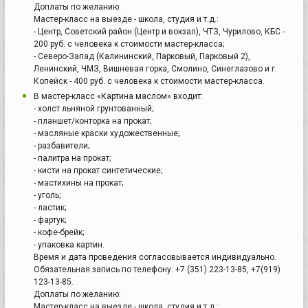
Доплаты по желанию:
Мастер-класс на выезде - школа, студия и т.д.:
- Центр, Советский район (Центр и вокзал), ЧТЗ, Чурилово, КБС -
200 руб. с человека к стоимости мастер-класса;
- Северо-Запад (Калининский, Парковый, Парковый 2),
Ленинский, ЧМЗ, Вишневая горка, Смолино, Синеглазово и г.
Копейск - 400 руб. с человека к стоимости мастер-класса.
В мастер-класс «Картина маслом» входит:
- холст льняной грунтованный;
- планшет/конторка на прокат;
- масляные краски художественные;
- разбавители;
- палитра на прокат;
- кисти на прокат синтетические;
- мастихины на прокат;
- уголь;
- ластик;
- фартук;
- кофе-брейк;
- упаковка картин.
Время и дата проведения согласовывается индивидуально.
Обязательная запись по телефону: +7 (351) 223-13-85, +7(919)
123-13-85.
Доплаты по желанию:
Мастер-класс на выезде - школа, студия и т.д.: