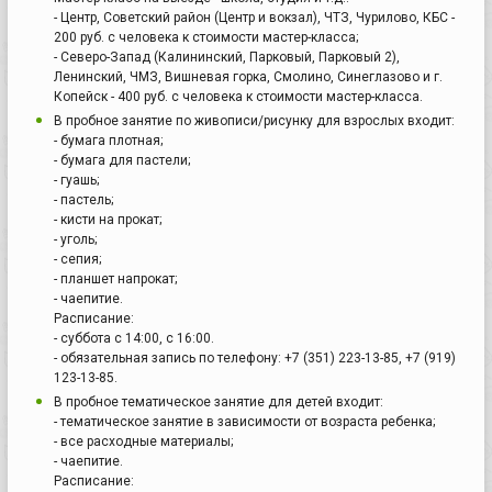
- Центр, Советский район (Центр и вокзал), ЧТЗ, Чурилово, КБС -
200 руб. с человека к стоимости мастер-класса;
- Северо-Запад (Калининский, Парковый, Парковый 2),
Ленинский, ЧМЗ, Вишневая горка, Смолино, Синеглазово и г.
Копейск - 400 руб. с человека к стоимости мастер-класса.
В пробное занятие по живописи/рисунку для взрослых входит:
- бумага плотная;
- бумага для пастели;
- гуашь;
- пастель;
- кисти на прокат;
- уголь;
- сепия;
- планшет напрокат;
- чаепитие.
Расписание:
- суббота с 14:00, с 16:00.
- обязательная запись по телефону: +7 (351) 223-13-85, +7 (919)
123-13-85.
В пробное тематическое занятие для детей входит:
- тематическое занятие в зависимости от возраста ребенка;
- все расходные материалы;
- чаепитие.
Расписание: