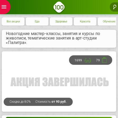
menu
Все акции
Еда
Здоровье
Красота
Обучение
Новогодние мастер-классы, занятия и курсы по
живописи, тематические занятия в арт-студии
«Палитра».
1699
79
Скидка
до 80%
Стоимость
от 90 руб.