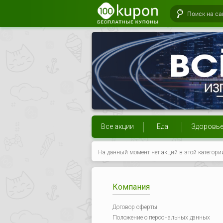
Все акции
Еда
Здоровь
На данный момент нет акций в этой категори
Компания
Договор оферты
Положение о персональных данных