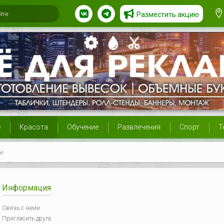
Разместить акцию
е
Красота
Обучение
Развлечения
Спорт
Т
и!
Информация
Связь с нами
Пригласить друга