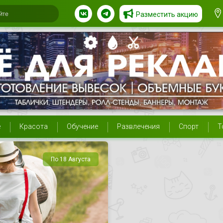
Разместить акцию
е
Красота
Обучение
Развлечения
Спорт
Т
По 18 Августа