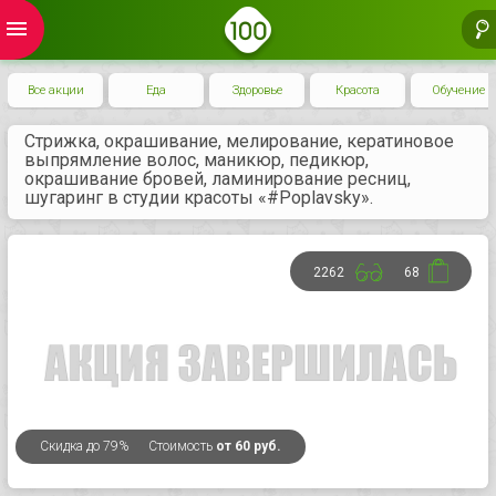
menu
Все акции
Еда
Здоровье
Красота
Обучение
Стрижка, окрашивание, мелирование, кератиновое
выпрямление волос, маникюр, педикюр,
окрашивание бровей, ламинирование ресниц,
шугаринг в студии красоты «#Poplavsky».
2262
68
Скидка
до 79%
Стоимость
от 60 руб.