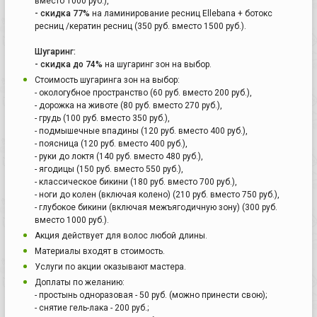
вместо 1000 руб.),
- скидка 77%
на ламинирование ресниц Ellebana + ботокс
ресниц /кератин ресниц (350 руб. вместо 1500 руб.).
Шугаринг:
- скидка до 74%
на шугаринг зон на выбор.
Стоимость шугаринга зон на выбор:
- окологубное пространство (60 руб. вместо 200 руб.),
- дорожка на животе (80 руб. вместо 270 руб.),
- грудь (100 руб. вместо 350 руб.),
- подмышечные впадины (120 руб. вместо 400 руб.),
- поясница (120 руб. вместо 400 руб.),
- руки до локтя (140 руб. вместо 480 руб.),
- ягодицы (150 руб. вместо 550 руб.),
- классическое бикини (180 руб. вместо 700 руб.),
- ноги до колен (включая колено) (210 руб. вместо 750 руб.),
- глубокое бикини (включая межъягодичную зону) (300 руб.
вместо 1000 руб.).
Акция действует для волос любой длины.
Материалы входят в стоимость.
Услуги по акции оказывают мастера.
Доплаты по желанию:
- простынь одноразовая - 50 руб. (можно принести свою);
- снятие гель-лака - 200 руб.;