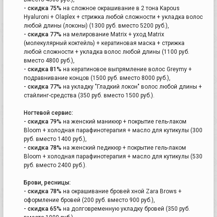
- скидка 75%
на сложное окрашивание в 2 тона Kapous
Hyaluroni + Olaplex + стрижка любой сложности + укладка волос
любой длины (локоны) (1300 руб. вместо 5200 руб.),
- скидка 77%
на мелирование Matrix + уход Matrix
(молекулярный коктейль) + кератиновая маска + стрижка
любой сложности + укладка волос любой длины (1100 руб.
вместо 4800 руб.),
- скидка 81%
на кератиновое выпрямление волос Greymy +
подравнивание концов (1500 руб. вместо 8000 руб.),
- скидка 77%
на укладку "Гладкий локон" волос любой длины +
стайлинг-средства (350 руб. вместо 1500 руб.).
Ногтевой сервис:
- скидка 79%
на женский маникюр + покрытие гель-лаком
Bloom + холодная парафинотерапия + масло для кутикулы (300
руб. вместо 1400 руб.),
- скидка 78%
на женский педикюр + покрытие гель-лаком
Bloom + холодная парафинотерапия + масло для кутикулы (530
руб. вместо 2400 руб.).
Брови, ресницы:
- скидка 78%
на окрашивание бровей хной Zara Brows +
оформление бровей (200 руб. вместо 900 руб.),
- скидка 65%
на долговременную укладку бровей (350 руб.