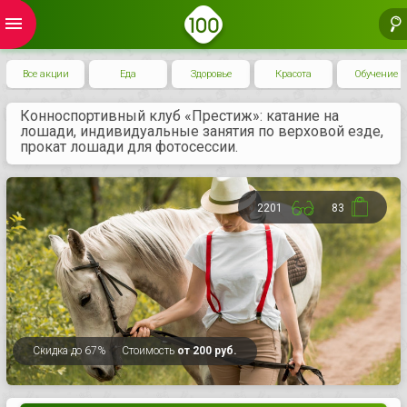
menu
Все акции
Еда
Здоровье
Красота
Обучение
Конноспортивный клуб «Престиж»: катание на
лошади, индивидуальные занятия по верховой езде,
прокат лошади для фотосессии.
2201
83
Скидка
до 67%
Стоимость
от 200 руб.