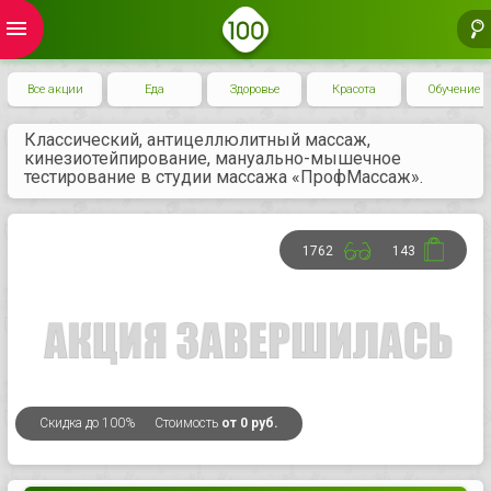
menu
Все акции
Еда
Здоровье
Красота
Обучение
Классический, антицеллюлитный массаж,
кинезиотейпирование, мануально-мышечное
тестирование в студии массажа «ПрофМассаж».
1762
143
Скидка
до 100%
Стоимость
от 0 руб.