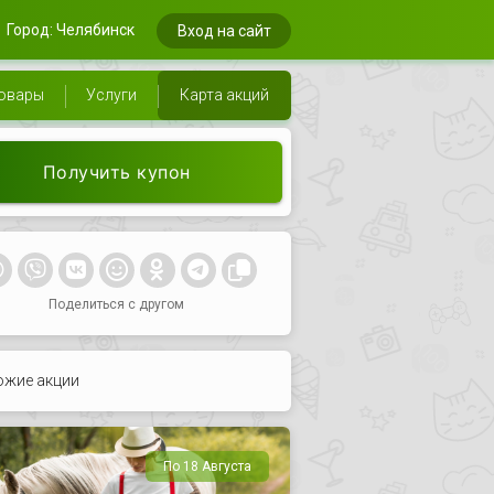
Город: Челябинск
Вход на сайт
овары
Услуги
Карта акций
Получить купон
Поделиться с другом
ожие акции
По 18 Августа