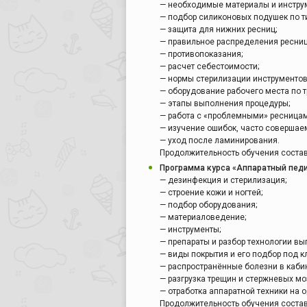
— необходимые материалы и инстру
— подбор силиконовых подушек по ти
— защита для нижних ресниц;
— правильное распределения ресниц
— противопоказания;
— расчет себестоимости;
— нормы стерилизации инструментов
— оборудование рабочего места по 
— этапы выполнения процедуры;
— работа с «проблемными» ресницам
— изучение ошибок, часто совершае
— уход после ламинирования.
Продолжительность обучения состав
Программа курса «Аппаратный пед
— дезинфекция и стерилизация;
— строение кожи и ногтей;
— подбор оборудования;
— материаловедение;
— инструменты;
— препараты и разбор технологии вы
— виды покрытия и его подбор под к
— распространённые болезни в кабин
— разгрузка трещин и стержневых мо
— отработка аппаратной техники на 
Продолжительность обучения состав