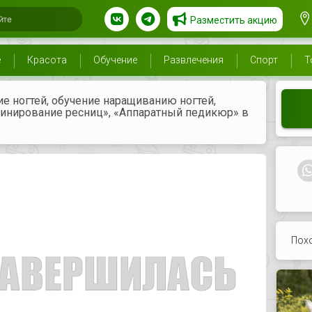
Разместить акцию
е
Красота
Обучение
Развлечения
Спорт
Т
е ногтей, обучение наращиванию ногтей,
минирование ресниц», «Аппаратный педикюр» в
Пох