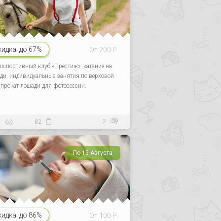
кидка:
до 67%
От 200 Р.
оспортивный клуб «Престиж»: катание на
ди, индивидуальные занятия по верховой
, прокат лошади для фотосессии.
2
9
82
По 15 Августа
кидка:
до 86%
От 100 Р.