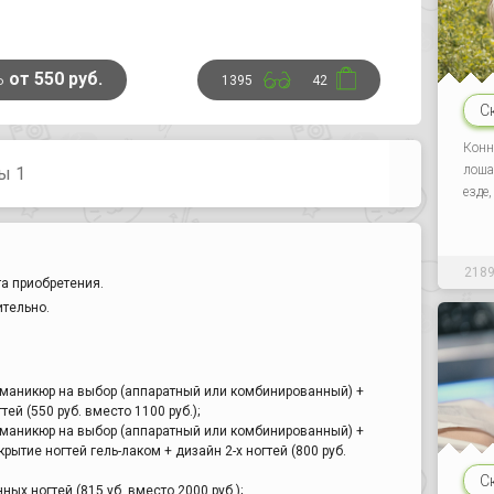
ь
от 550 руб.
1395
42
С
Конн
лоша
ы 1
езде
218
а приобретения.
ительно.
+ маникюр на выбор (аппаратный или комбинированный) +
тей (550 руб. вместо 1100 руб.);
+ маникюр на выбор (аппаратный или комбинированный) +
ытие ногтей гель-лаком + дизайн 2-х ногтей (800 руб.
С
ых ногтей (815 уб. вместо 2000 руб.);