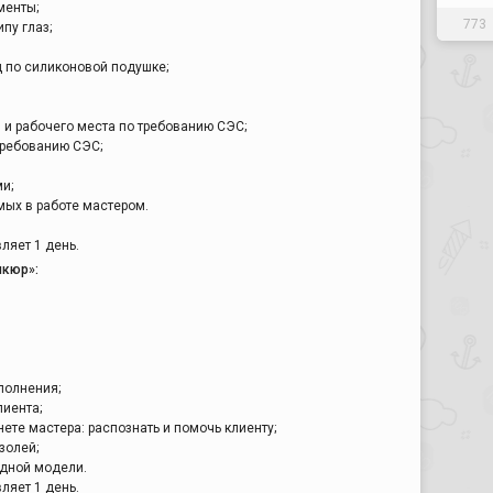
менты;
773
пу глаз;
 по силиконовой подушке;
 и рабочего места по требованию СЭС;
требованию СЭС;
и;
мых в работе мастером.
ляет 1 день.
икюр»:
полнения;
лиента;
ете мастера: распознать и помочь клиенту;
золей;
одной модели.
ляет 1 день.