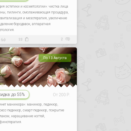
дия эстетики и косметологии»: чистка лица
ины, пилинги, омолаживающая процедура,
евитализация и мезотерапия, увеличение
 удаление бородавок, аппаратная
етология.
2
33
По 13 Августа
кидка:
до 55%
От 200 Р.
инет маникюра»: маникюр, педикюр,
ресс-педикюр, смарт-педикюр, покрытие
-лаком, наращивание ногтей,
финотерапия.