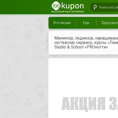
Все акции
Еда
Здоровь
Маникюр, педикюр, наращивани
ногтевому сервису, курсы «Ла
Studio & School «PROногти».