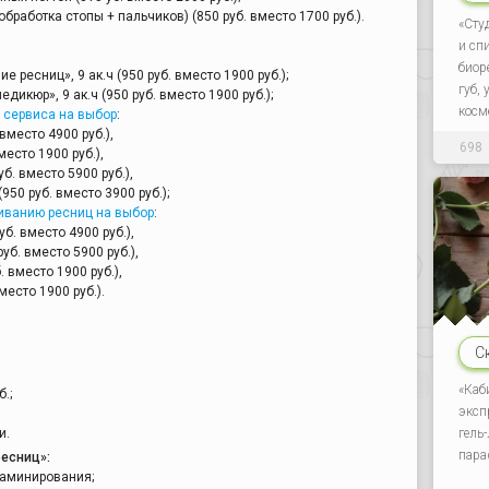
бработка стопы + пальчиков) (850 руб. вместо 1700 руб.).
«Сту
и сп
биор
 ресниц», 9 ак.ч (950 руб. вместо 1900 руб.);
губ,
дикюр», 9 ак.ч (950 руб. вместо 1900 руб.);
косм
о сервиса на выбор
:
 вместо 4900 руб.),
698
место 1900 руб.),
уб. вместо 5900 руб.),
950 руб. вместо 3900 руб.);
иванию ресниц на выбор
:
уб. вместо 4900 руб.),
руб. вместо 5900 руб.),
. вместо 1900 руб.),
место 1900 руб.).
С
«Каб
.;
эксп
гель
и.
пара
есниц»:
ламинирования;