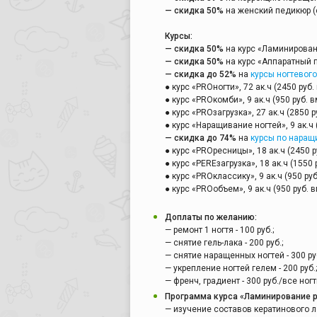
— скидка 50%
на женский педикюр (о
Курсы:
— скидка 50%
на курс «Ламинирование
— скидка 50%
на курс «Аппаратный пе
— скидка до 52%
на
курсы ногтевог
● курс «PRОногти», 72 ак.ч (2450 руб.
● курс «PRОкомби», 9 ак.ч (950 руб. в
● курс «PRОзагрузка», 27 ак.ч (2850 р
● курс «Наращивание ногтей», 9 ак.ч (
— скидка до 74%
на
курсы по наращ
● курс «PRОресницы», 18 ак.ч (2450 р
● курс «PERЕзагрузка», 18 ак.ч (1550 
● курс «PRОклассику», 9 ак.ч (950 руб
● курс «PRОобъем», 9 ак.ч (950 руб. в
Доплаты по желанию:
— ремонт 1 ногтя - 100 руб.;
— снятие гель-лака - 200 руб.;
— снятие наращенных ногтей - 300 руб
— укрепление ногтей гелем - 200 руб.;
— френч, градиент - 300 руб./все ногт
Программа курса «Ламинирование р
— изучение составов кератинового 