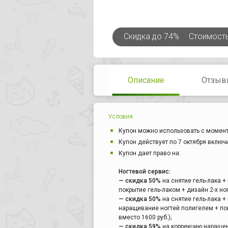
Скидка
до 74%
Стоимост
Описание
Отзыв
Условия
Купон можно использовать с момент
Купон действует по 7 октября включ
Купон дает право на:
Ногтевой сервис:
— скидка 50%
на снятие гель-лака 
покрытие гель-лаком + дизайн 2-х ног
— скидка 50%
на снятие гель-лака 
наращивание ногтей полигелем + покр
вместо 1600 руб.);
— скидка 59%
на коррекцию наращенн