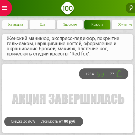
menu
Все акции
Еда
Здоровье
Красота
Обучение
Женский маникюр, экспресс-педикюр, покрытие
гель-лаком, наращивание ногтей, оформление и
окрашивание бровей, макияж, плетение кос,
прически в студии красоты "Red fox".
1984
77
Скидка
до 86%
Стоимость
от 80 руб.