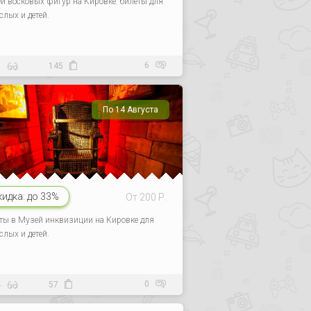
й восковых фигур на Кировке: билеты для
слых и детей.
6
8
145
По 14 Августа
кидка:
до 33%
От 200 Р.
ты в Музей инквизиции на Кировке для
слых и детей.
0
4
57