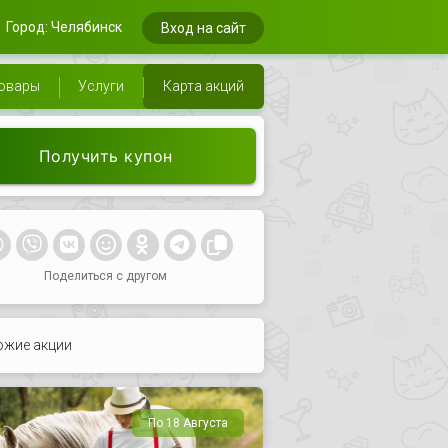
Город: Челябинск
Вход на сайт
овары
Услуги
Карта акций
Получить купон
Поделиться с другом
ожие акции
По 18 Августа