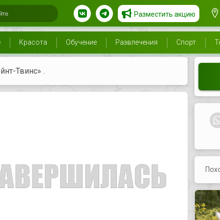
Разместить акцию
е
Красота
Обучение
Развлечения
Спорт
Т
йнт-Твинс» .
Пох