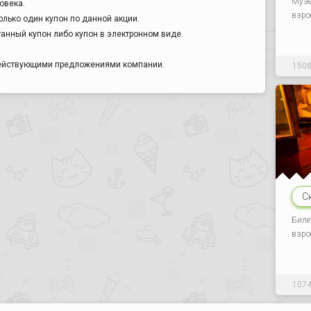
Музе
овека.
взро
лько один купон по данной акции.
анный купон либо купон в электронном виде.
действующими предложениями компании.
150
С
Биле
взро
107