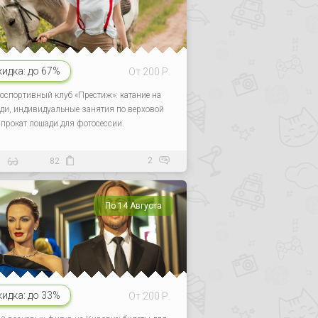
кидка:
до 67%
От 200 Р.
оспортивный клуб «Престиж»: катание на
ди, индивидуальные занятия по верховой
, прокат лошади для фотосессии.
2
0
82
По 14 Августа
кидка:
до 33%
От 200 Р.