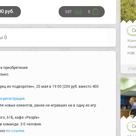
00 руб.
537
5
С
ы 0
Конн
лоша
езде
а приобретения.
218
льно.
рец из подворотен», 20 мая в 19:00 (200 руб. вместо 400
н-регистрация
.
я новых клиентов, ранее не игравших ни в одну из игр
го, 61Б, кафе «People».
 команде: 3-5 человек.
С
жно
по ссылке
.