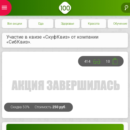
menu
Все акции
Еда
Здоровье
Красота
Обучение
Участие в квизе «СкуфКвиз» от компании
«СибКвиз».
414
10
Скидка
50%
Стоимость
250 руб.