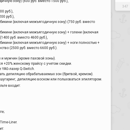
ичную зону) (600 руб. вместо 1500 руб.),
347
00 руб.),
00 руб.),
бикини (включая межъягодичную зону) (750 руб. вместо
бикини (включая межъягодичную зону) + голени (включая
1400 руб. вместо 4600 руб.),
бикини (включая межъягодичную зону) + ноги полностью +
ство (2500 руб. вместо 6600 руб.).
и мужчин (кроме паховой зоны).
я +20% женскому прайсу с учетом скидки.
YAG-лазер Q-Switch.
ть депиляцию обрабатываемых зон (бритвой, кремом).
 шугаринг, депиляцию воском или пользоваться эпилятором.
льте входит:
те;
ime-Liner.
ит: