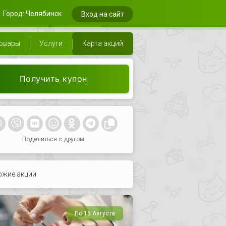
Город: Челябинск
Вход на сайт
овары
Услуги
Карта акций
Получить купон
Поделиться с другом
ожие акции
По 15 Августа