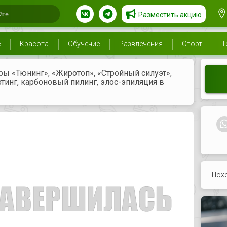
Разместить акцию
е
Красота
Обучение
Развлечения
Спорт
Т
ы «Тюнинг», «Жиротоп», «Стройный силуэт»,
тинг, карбоновый пилинг, элос-эпиляция в
Пох