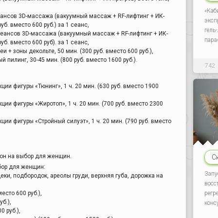
«Каб
еансов 3D-массажа (вакуумный массаж + RF-лифтинг + ИК-
эксп
руб. вместо 600 руб.) за 1 сеанс,
гель
сеансов 3D-массажа (вакуумный массаж + RF-лифтинг + ИК-
пара
руб. вместо 600 руб). за 1 сеанс,
и + зоны декольте, 50 мин. (300 руб. вместо 600 руб.),
 пилинг, 30-45 мин. (800 руб. вместо 1600 руб.).
742
ции фигуры «Тюнинг», 1 ч. 20 мин. (630 руб. вместо 1900
ции фигуры «Жиротоп», 1 ч. 20 мин. (700 руб. вместо 2300
ции фигуры «Стройный силуэт», 1 ч. 20 мин. (790 руб. вместо
он на выбор для женщин.
С
бор для женщин:
Запу
еки, подбородок, ареолы груди, верхняя губа, дорожка на
восс
регр
сто 600 руб.),
уб.),
конс
0 руб.),