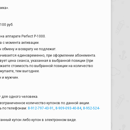
ика».
100 руб.
а аппарате Perfect Р-1000.
а с момента активации.
 обмену и возврату не подлежат.
ачивается единовременно, при оформлении абонемента.
ует цена сеанса, указанная в выбранной позиции (при
ожаете стоимость по выбранной позиции на количество
купаете, тем выгоднее.
 и мужчин.
у для одного человека.
еограниченное количество купонов по данной акции.
ь по телефонам:
8-912-797-43-91
,
8-909-093-40-84
,
8-952-524-
анный купон либо купон в электронном виде.