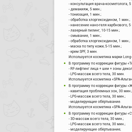
- консультация врача-косметолога, 5 
- демакияж, 5 мин.;
- тонизация, 1 мин.;
- обработка хлоргексидином, 1 мин.;
- нанесение нано-геля карбнового, 5 
- лазерный пилинг, 10-15 мин.;
- смывание, 1 мин.;
- обработка хлоргексидином, 1 мин.;
- маска по типу кожи; 5-15 мин.;
- крем SPF, 3 мин.
Используется косметика марки Long-T
В программу по коррекции фигуры «Т
- RF-лифтинг лица + шеи + зоны декол
- LPG-массаж всего тела, 30 мин.
Используется косметика «SPA-Альган
В программу по коррекции фигуры «Ж
- кавитация проблемных зон, 30 мин.;
- LPG-массаж всего тела, 30 мин.;
- моделирующие обёртывание.
Используется косметика «SPA-Альган
В программу по коррекции фигуры «С
- 3D-массаж всего тела, 30 мин.;
- LPG-массаж всего тела, 30 мин.;
- моделирующие обёртывание;