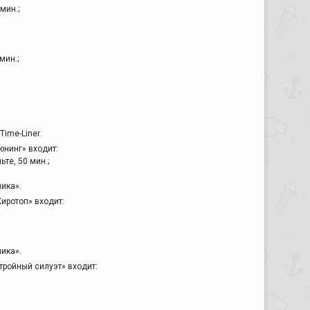
мин.;
мин.;
ime-Liner.
юнинг» входит:
ьте, 50 мин.;
ика».
иротоп» входит:
ика».
тройный силуэт» входит: