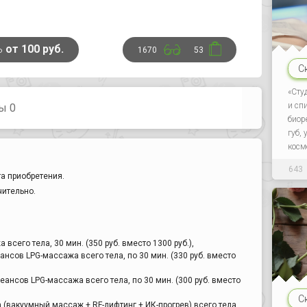
ь
от 100 руб.
1670
53
С
«Сту
и сп
ы 0
биор
губ,
косм
643
а приобретения.
чительно.
всего тела, 30 мин. (350 руб. вместо 1300 руб.),
ансов LPG-массажа всего тела, по 30 мин. (330 руб. вместо
еансов LPG-массажа всего тела, по 30 мин. (300 руб. вместо
С
(вакуумный массаж + RF-лифтинг + ИК-прогрев) всего тела,