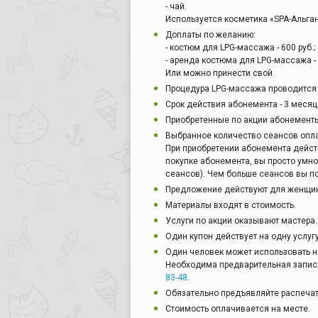
- чай.
Используется косметика «SPA-Альган
Доплаты по желанию:
- костюм для LPG-массажа - 600 руб.;
- аренда костюма для LPG-массажа - 
Или можно принести свой.
Процедура LPG-массажа проводится н
Срок действия абонемента - 3 месяц
Приобретенные по акции абонементы
Выбранное количество сеансов опл
При приобретении абонемента действ
покупке абонемента, вы просто умн
сеансов). Чем больше сеансов вы по
Предложение действуют для женщин
Материалы входят в стоимость.
Услуги по акции оказывают мастера.
Один купон действует на одну услуг
Один человек может использовать н
Необходима предварительная запис
83-48
.
Обязательно предъявляйте распечат
Стоимость оплачивается на месте.