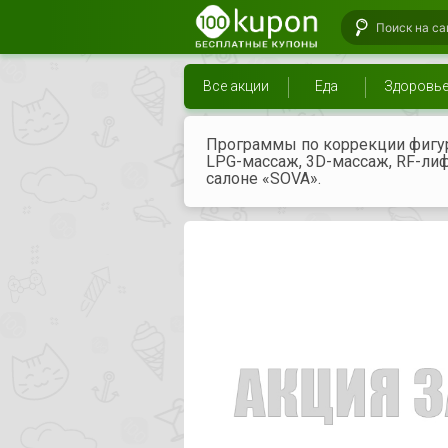
Все акции
Еда
Здоровь
Программы по коррекции фигур
LPG-массаж, 3D-массаж, RF-лиф
салоне «SOVA».