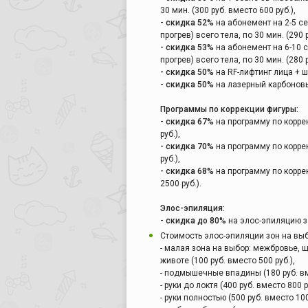
30 мин. (300 руб. вместо 600 руб.),
- скидка 52%
на абонемент на 2-5 с
прогрев) всего тела, по 30 мин. (290 
- скидка 53%
на абонемент на 6-10 
прогрев) всего тела, по 30 мин. (280 
- скидка 50%
на RF-лифтинг лица + ше
- скидка 50%
на лазерный карбоновый
Программы по коррекции фигуры:
- скидка 67%
на программу по коррек
руб.),
- скидка 70%
на программу по коррек
руб.),
- скидка 68%
на программу по коррек
2500 руб.).
Элос-эпиляция:
- скидка до 80%
на элос-эпиляцию з
Стоимость элос-эпиляции зон на вы
- малая зона на выбор: межбровье, щ
животе (100 руб. вместо 500 руб.),
- подмышечные впадины (180 руб. вме
- руки до локтя (400 руб. вместо 800 р
- руки полностью (500 руб. вместо 100