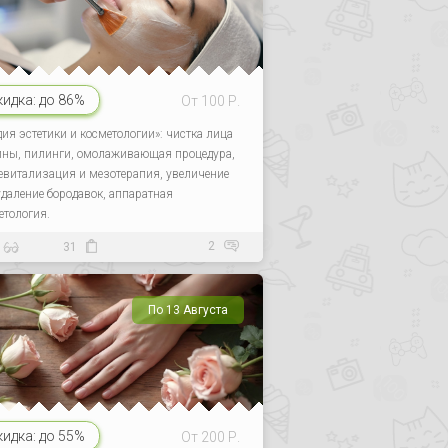
кидка:
до 86%
От 100 Р.
дия эстетики и косметологии»: чистка лица
ины, пилинги, омолаживающая процедура,
евитализация и мезотерапия, увеличение
 удаление бородавок, аппаратная
етология.
2
31
По 13 Августа
кидка:
до 55%
От 200 Р.