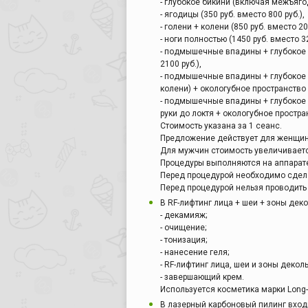
- глубокое бикини (включая межъягод
- ягодицы (350 руб. вместо 800 руб.),
- голени + колени (850 руб. вместо 20
- ноги полностью (1450 руб. вместо 32
- подмышечные впадины + глубокое 
2100 руб.),
- подмышечные впадины + глубокое 
колени) + окологубное пространство (
- подмышечные впадины + глубокое 
руки до локтя + окологубное простран
Стоимость указана за 1 сеанс.
Предложение действует для женщин 
Для мужчин стоимость увеличиваетс
Процедуры выполняются на аппарате 
Перед процедурой необходимо сдела
Перед процедурой нельзя проводить
В RF-лифтинг лица + шеи + зоны деко
- декамияж;
- очищение;
- тонизация;
- нанесение геля;
- RF-лифтинг лица, шеи и зоны деколь
- завершающий крем.
Используется косметика марки Long-T
В лазерный карбоновый пилинг вход