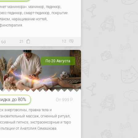
инет маникюра»: маникюр, педикюр,
ресс-педикюр, смарт-педикюр, покрытие
-лаком, наращивание ногтей,
финотерапия.
12
21
По 20 Августа
кидка:
до 80%
От 999 Р.
ск энерговолны, правка тела и
тановительный массаж, огненный ритуал,
ессивный гипноз, экстрасенсорные и таро
ультации от Анатолия Семашкова.