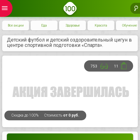
menu
Все акции
Еда
Здоровье
Красота
Обучение
Детский футбол и детский оздоровительный цигун в ​
центре спортивной подготовки «Спарта».
753
11
Скидка
до 100%
Стоимость
от 0 руб.