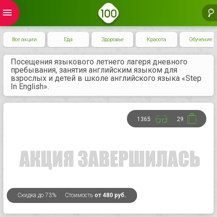
menu
Все акции
Еда
Здоровье
Красота
Обучение
Посещения языкового летнего лагеря дневного
пребывания, занятия английским языком для
взрослых и детей в школе английского языка «Step
In English».
1365
29
Скидка
до 73%
Стоимость
от 480 руб.